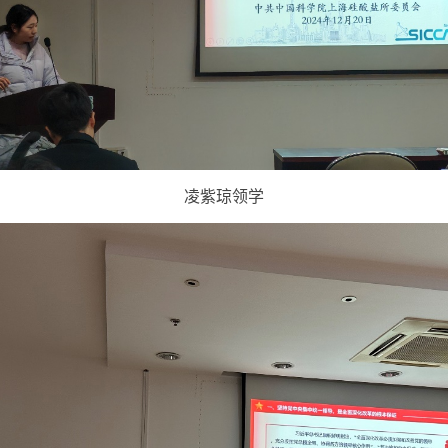
凌紫琼领学