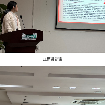
庄雨讲党课