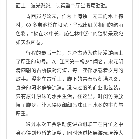
面上，波光粼粼，映得整个厅堂暖意融融。
青西郊野公园，作为上海独一无二的水上森
林，
60
多亩池杉在阳光下呈现出红黄相间的绚丽
色彩，“树在水中长，船在林中游” 的独特景致宛
如天然画卷。
行程的最后一站，金泽古镇为这场漫游画上
了厚重的句号。以 “江南第一桥乡” 闻名，宋元明
清四朝的古桥横跨河道，每一座都承载着岁月的
故事。漫步在古桥上，脚下的青石板刻满沧桑，
身旁的河水静静流淌。没有过度的商业化包装，
只有原汁原味的水乡生活，在这里，时间仿佛放
慢了脚步，让人得以细细品味江南水乡的本真与
厚重。
通过本次工会活动使课题组职工在百忙之中
身心得到短暂的调整，同时通过拓展游玩培养大