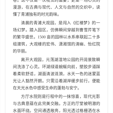
卷。这不仅是一次视觉的盛宴，更是一场心灵的
漫游，在古典与现代、人文与自然的交织中，读
懂了青浦独有的时光韵味。
清晨的青浦大观园，是闯入《红楼梦》的一
场幻梦。踏入园区，仿佛瞬间穿越到曹雪芹笔下
的繁华盛世。
1500
亩的园林以水系串联起二十多
组建筑，大观楼的宏伟、潇湘馆的清幽、怡红院
的华丽。
离开大观园，元荡湖湿地公园的开阔景致瞬
间洗涤了心灵。环湖绿道蜿蜒向前，塑胶步道踩
着柔软舒适，湖面清波涟漪，水天一色的迷蒙蓝
光让人豁然开朗。只需沿着湖岸缓步前行，便能
在天光水色中感受生命的蓬勃与安宁。
方厅水院则是行程中的一抹惊喜，现代光影
与古典意蕴在此完美交融。方正的厅堂被明澈的
水面环绕。空间通透敞亮，阳光透过格栅洒在水