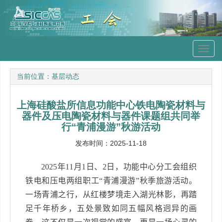
Toggl
navig
当前位置：
基层动态
上海硅酸盐所信息功能中心铁电陶瓷材料与
器件及压电陶瓷材料与器件课题组共同举
行“青浦漫游”秋游活动
发布时间：2025-11-18
2025
年
11
月
1
日、
2
日，功能中心分工会组织
铁电和压电两组职工“青浦漫游”秋季旅游活动。
一场青浦之行，从红楼梦境走入湖光林影，再踏
足千年桥乡，五处景致如同五幅风格迥异的画