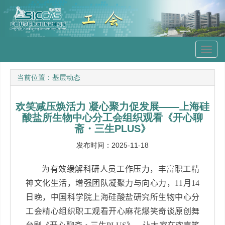
Toggl
navig
当前位置：
基层动态
欢笑减压焕活力 凝心聚力促发展——上海硅
酸盐所生物中心分工会组织观看《开心聊
斋・三生PLUS》
发布时间：2025-11-18
为有效缓解科研人员工作压力，丰富职工精
神文化生活，增强团队凝聚力与向心力，
11
月
14
日晚，中国科学院上海硅酸盐研究所生物中心分
工会精心组织职工观看开心麻花爆笑奇谈原创舞