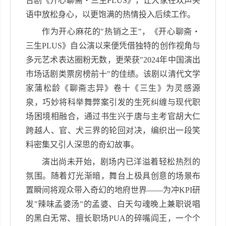
台剧《开心聊斋・三生
PLUS
》，让大家在欢声笑
语中放松身心，以更饱满的热情投入后续工作。
作为开心麻花的
"
热销之王
"
，《开心聊斋・
三生
PLUS
》自公演以来便凭借独特的创作视角与
多元艺术表达圈粉无数，更荣获
"2024
年中国演出
市场话剧类票房榜前十
"
的佳绩。该剧以清代文学
家蒲松龄《聊斋志异》卷十《三生》为灵感源
泉，巧妙将科举舞弊案引发的生死纠缠与现代职
场困境相融合，通过书生兴于唐与主考官胡大仁
跨越人、官、犬三界的轮回对决，编织出一段笑
料密集又引人深思的奇幻故事。
演出尚未开始，剧场内已洋溢着轻松热烈的
氛围。随着灯光渐暗，舞台上极具创意的场景布
置瞬间将观众带入奇幻的地府世界——为冲
KPI
研
发
"
辣味孟婆汤
"
的孟婆、白天勾魂晚上兼职说唱
的黑白无常、擅长职场
PUA
的碎嘴阎王，一个个