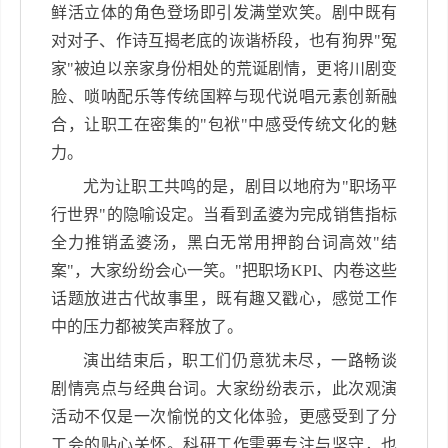
鲜活立体的角色登场即引发满堂欢笑。剧中既有
对对子、作诗互揭老底的诙谐桥段，也有狗界
"
冤
家
"
被迫以亲家身份相处的荒诞剧情，更将川剧变
脸、唢呐配乐等传统国粹与现代说唱元素创新融
合，让职工在密集的
"
包袱
"
中感受传统文化的魅
力。
尤为让职工共鸣的是，剧目以地府为
"
职场平
行世界
"
的隐喻设定。当看到孟婆为完成销售指标
全力推销孟婆汤，黑白无常用押韵台词高效
"
结
案
"
，大家纷纷会心一笑。
"
把职场
KPI
、内卷这些
话题放进古代故事里，既有趣又戳心，感觉工作
中的压力都被笑声释放了。
演出结束后，职工们仍意犹未尽，一路畅谈
剧情亮点与经典台词。大家纷纷表示，此次观演
活动不仅是一次愉悦的文化体验，更感受到了分
工会的贴心关怀。科研工作需要专注与坚守，也