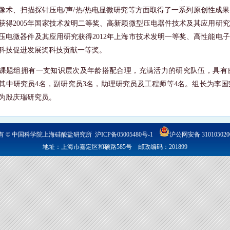
像术、扫描探针压电
/
声
/
热
/
热电显微研究等方面取得了一系列原创性成果
获得
2005
年国家技术发明二等奖、高新颖微型压电器件技术及其应用研究
压电微器件及其应用研究获得
2012
年上海市技术发明一等奖、高性能电子
科技促进发展奖科技贡献一等奖。
课题组拥有一支知识层次及年龄搭配合理，充满活力的研究队伍，具有
其中研究员
4
名，副研究员
3
名，助理研究员及工程师等
4
名。组长为李国
为殷庆瑞研究员。
有 © 中国科学院上海硅酸盐研究所
沪ICP备05005480号-1
沪公网安备 310105020
地址：上海市嘉定区和硕路585号 邮政编码：201899