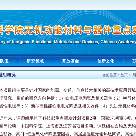
队伍
研究领域
开放基金
创新文化
题组概况
当前位置：
首页
>
本项目组主要是针对国家的能源、交通、信息技术相关的高技术应用领域
理研究。目前的研究方向包括：
1
）铁电压电陶瓷及相关器件；
2
）半导体
线性电阻等；
3
）新型高性能铁电电光陶瓷及相关器件；
4
）先进无机材料
近年来，课题组承担了科技部重点研发计划项目
2
项、国家
973
项目
6
项、
目等
12
项、中国科学院、上海市及江苏省项目多项。课题组在含铅及无铅
位移器、高
/
中
/
低压氧化锌陶瓷变阻器、高居里温度无铅热敏陶瓷、高性