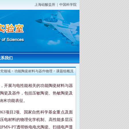
上海硅酸盐所
|
中国科学院
联系我们
研究领域
>
功能陶瓷材料与器件物理
>
课题组概况
，开展与电性能相关的功能陶瓷材料与器
陶瓷及器件，包括压敏陶瓷、热敏陶瓷及
纳米功能表征
。
863
项目
2
项、国家自然科学基金重点及面
压电材料的物理化学机制、高性能多层压
能
PMN-PT
透明铁电电光陶瓷、扫描电声显