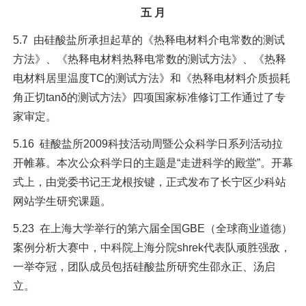
五 月
5.7 由硅酸盐所承担起草的《热释电材料介电常数的测试
方法》、《热释电材料热释电常数的测试方法》、《热释
电材料居里温度TC的测试方法》和《热释电材料介质损耗
角正切tanδ的测试方法》四项国家标准修订工作通过了专
家审定。
5.16 硅酸盐所2009科技活动周暨公众科学日系列活动拉
开帷幕。本次公众科学日的主题是“走进科学的殿堂”。开幕
式上，由党委书记王龙根按键，正式发布了长宁区少科站
网站学生研究课题。
5.23 在上海大学举行的第六届全国GBE（全球商业道德）
案例分析大赛中，中科院上海分院shrek代表队顽胜强敌，
一举夺冠，团队成员包括硅酸盐所研究生邵永正、汤启
立。