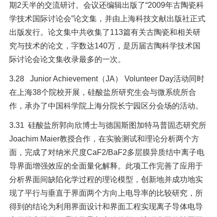
期2天半的交流研讨。会议还编辑出版了“2009年古陶瓷科
学技术国际讨论会”论文集，并由上海科技文献出版社正式
出版发行。论文集中共收集了113篇有关古陶瓷和相关研
究与技术的论文，字数达140万，是历届古陶科学技术国
际讨论会论文集收录最多的一次。
3.28 Junior Achievement（JA） Volunteer Day活动同时
在上海38个院校开展，硅酸盐所研究生会与微系统所合
作，承办了中国科学院上海分院长宁园区分会场的活动。
3.31 硅酸盐所郭向欣博士与德国斯图加特马普固态研究所
Joachim Maier教授合作，在实验测试和理论分析两个方
面，完成了对纳米尺度CaF2/BaF2多层膜异质结中离子电
导界面增强效应的全面量化解释。此项工作完善了应用于
分析界面间缺陷化学过程的理论模型，创新地并成功地实
现了平行与垂直于界面两个方向上电导率的比较研究，所
得到的结论为利用界面设计和界面工程实现离子导体电导