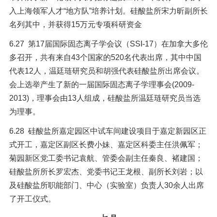
入上海领军人才“地方队”培养计划。硅酸盐所宋力昕副所长
名列其中，并获得15万元专项科研资金
6.27 第17届国际固态离子学会议（SSI-17）在加拿大多伦
多召开，共有来自43个国家的520名代表出席，其中中国
代表12人，温廷琏研究员和胡强代表硅酸盐所出席会议。
会上选举产生了新的一届国际固态离子学理事会(2009-
2013)，理事会由13人组成，硅酸盐所温廷琏研究员当选
为理事。
6.28 硅酸盐所嘉定园区中试车间建设项目于嘉定新园区正
式开工，嘉定区副区长费小妹、嘉定区科委主任洪佩军；
菊园新区党工委书记袁航、管委会副主任秦良、褚建国；
硅酸盐所所长罗宏杰、党委书记王龙根、副所长刘岩；以
及硅酸盐所职能部门、中心（实验室）负责人30余人出席
了开工仪式。