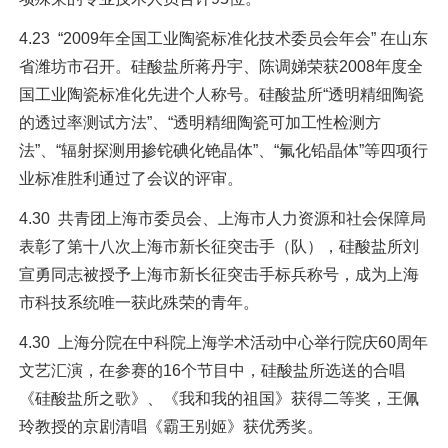
4.23 “2009年全国工业陶瓷标准化技术委员会年会” 在山东
省潍坊市召开。硅酸盐所蒋丹宇、陈调娣荣获2008年度全
国工业陶瓷标准化先进个人称号。硅酸盐所“透明精细陶瓷
的透过率测试方法”、“透明精细陶瓷可加工性检测方
法”、“辐射探测用掺铊碘化铯晶体”、“氟化铅晶体”等四项行
业标准胜利通过了会议的评审。
4.30 共青团上海市委员会、上海市人力资源和社会保障局
表彰了第十八次上海市新长征突击手（队），硅酸盐所刘
宣勇同志被授予上海市新长征突击手标兵称号，成为上海
市科技系统唯一获此殊荣的青年。
4.30 上海分院在中科院上海学术活动中心举行院庆60周年
文艺汇演，在参赛的16个节目中，硅酸盐所选送的合唱
《硅酸盐所之歌》、《我和我的祖国》获得二等奖，王佩
玲教授的京剧清唱《霸王别姬》获优秀奖。