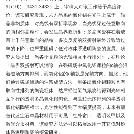
91(10)）, 3431-3433）上，审稿人对该工作给予高度评
价。该项研究发现，六方晶系的氧化铝在光学上属于一轴
晶非均质体，对光线有双折率现象；当光线穿过任意取向
的两相邻晶粒时，会发生晶界双折射；多晶陶瓷存在着成
百上千任意取向的晶粒，多次反复的双折射最终导致透过
率的下降；也严重阻碍了低对称体系透明陶瓷的发展。研
究人员提出，当各个晶粒的光轴相互平行排列时，在理论
上晶界双折射可以消除；在强磁场中氧化铝颗粒的c轴会沿
着磁场方向排列，而氧化铝的c轴就是光轴方向。据此，他
们通过磁场辅助的注浆成型方法，制备出氧化铝颗粒具有
取向性排列的陶瓷坯体，然后经过氢气氛烧结得到光轴相
互平行的透明多晶氧化铝陶瓷。与晶粒无序排列的半透明
氧化铝陶瓷相比，光学性能得到了大幅度提高，未来有望
替代蓝宝石单晶材料用于可见－红外窗口、透明装甲以及
激光介质材料。该研究方法还可以拓展应用于其它低对称
体系透明陶瓷的探索研究。