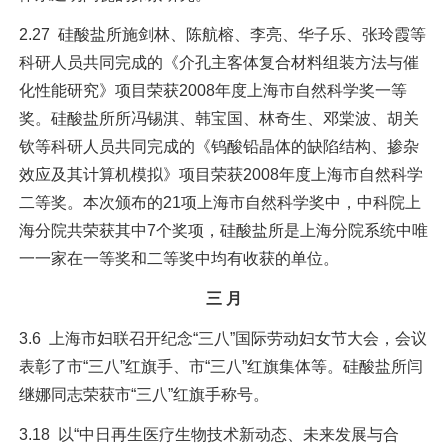
2.27 硅酸盐所施剑林、陈航榕、李亮、华子乐、张玲霞等
科研人员共同完成的《介孔主客体复合材料组装方法与催
化性能研究》项目荣获2008年度上海市自然科学奖一等
奖。硅酸盐所所冯锡淇、韩宝国、林奇生、邓棠波、胡关
钦等科研人员共同完成的《钨酸铅晶体的缺陷结构、掺杂
效应及其计算机模拟》项目荣获2008年度上海市自然科学
二等奖。本次颁布的21项上海市自然科学奖中，中科院上
海分院共荣获其中7个奖项，硅酸盐所是上海分院系统中唯
一一家在一等奖和二等奖中均有收获的单位。
三 月
3.6 上海市妇联召开纪念“三八”国际劳动妇女节大会，会议
表彰了市“三八”红旗手、市“三八”红旗集体等。硅酸盐所闫
继娜同志荣获市“三八”红旗手称号。
3.18 以“中日再生医疗生物技术新动态、未来发展与合