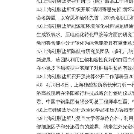
4.1上海硅酸盐所召开所志（续）编纂工作培
4.2上海硅酸盐所组织开展“清明寄思先哲 
命名牌匾，以寄思和缅怀先哲，200余名职工
4.6上海硅酸盐所能源和环境催化材料课题
生成双氧水、压电催化转化甲烷等方面的研究
动能将含能小分子转化为绿色能源具有重要意
4.7上海硅酸盐所陈航榕研究员团队（多孔
新进展。该团队利用生物相容性良好的白蛋白
在小鼠皮下瘤模型中实现了对肿瘤生长的有效
4.8上海硅酸盐所召开预决算公开工作部署暨2
4.8 4月8日-9日，上海硅酸盐所所长宋力
洛高校院所在洛阳举行科技战略合作签约仪式
君、中国中钢集团有限公司总工程师李红霞、
4.8上海硅酸盐所召开危险化学品和压力容器
4.9上海硅酸盐所与复旦大学等单位合作，利用
部细胞因子和分泌蛋白的差异。纳米红外光谱研