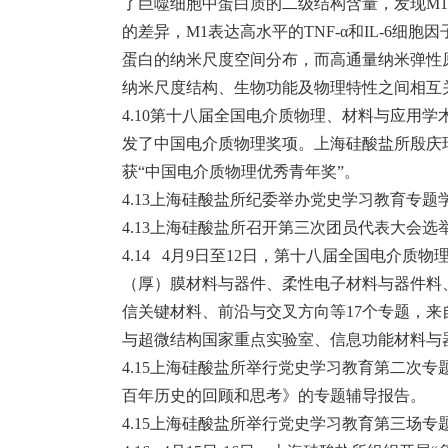
了巨噬细胞中蛋白质的二级结构含量，发现M1中
的差异，M1表达高水平的TNF-α和IL-6细胞
蛋白的纳米尺度空间分布，而高通量纳米弹性
纳米尺度结构、生物功能及物理特性之间相互
4.10第十八届全国电介质物理、材料与应用
发了中国电介质物理奖项。上海硅酸盐所殷庆瑞
获“中国电介质物理优秀青年奖”。
4.13上海硅酸盐所纪委举办党史学习教育专
4.13上海硅酸盐所召开第三次团员代表大会
4.14 4月9日至12日，第十八届全国电
（厚）膜材料与器件、柔性电子材料与器件料
信关键材料、前沿与交叉方向等17个专题，来
与超微结构国家重点实验室、信息功能材料与
4.15上海硅酸盐所举行党史学习教育第二次
百年历史的回顾和思考》的专题辅导报告。
4.15上海硅酸盐所举行党史学习教育第三场