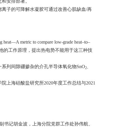
究和安排部署。
锶离子的可降解水凝胶可通过改善心肌缺血/再
tric to compare low-grade heat–to–
子电容器和热电池的工作原理，提出热电势不能用于这三种技
一系列间隙硼掺杂的介孔半导体氧化物SnO
2-
上海硅酸盐研究所2020年度工作总结与2021
委副书记胡金波，上海分院党群工作处孙伟航、