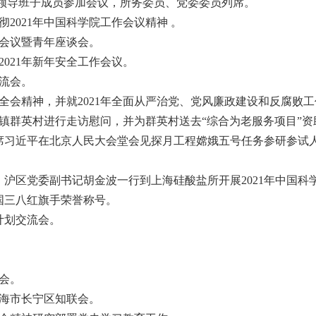
领导班子成员参加会议，所务委员、党委委员列席。
彻2021年中国科学院工作会议精神 。
届会议暨青年座谈会。
2021年新年安全工作会议。
交流会。
次全会精神，并就2021年全面从严治党、党风廉政建设和反腐败
河镇群英村进行走访慰问，并为群英村送去“综合为老服务项目”资
主席习近平在北京人民大会堂会见探月工程嫦娥五号任务参研参
记、沪区党委副书记胡金波一行到上海硅酸盐所开展2021年中国
全国三八红旗手荣誉称号。
作计划交流会。
讨会。
上海市长宁区知联会。