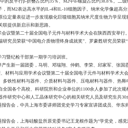
的反平行β-折叠占比约35％、M2中α-螺旋占比约38.8％。
因子，而M2表达高水平的IL-4和IL-10细胞因子。纳米化学像超
原位定量表征进一步发现极化巨噬细胞其纳米尺度生物力学呈现
关联提供新启示和新思路。
学术会议暨第二十届全国电子元件与材料学术大会在陕西西安举
研究员荣获“中国电介质物理终身成就奖”、罗豪甦研究员荣获
题学习暨纪检干部第一期学习培训班。
选举产生新一届团委，马明、邓瑞翔、仲鹤、李荣、邱家军、张国
介质物理、材料与应用学术会议暨第二十届全国电子元件与材料学术
、多铁性材料与器件、介质材料与器件、压电材料与器件、热释
自全国各个高校、科研院所和企业单位的1100余人参加了此次
器件研究中心和人工晶体研究中心的相关研究人员及研究生共30
专题报告会，中共上海市委讲师团党史学习专家宣讲团成员、华
专题报告会，上海硅酸盐所原党委书记王龙根作题为“学党史，感