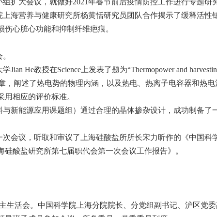
导小组扩大会议，就做好2021年春节前后疫情防控工作进行专题研
学院上海营养与健康研究所杨黄恬研究员团队合作揭示了缓释活性
损伤心脏心功能和抑制纤维疤痕。
。
会。
cience上发表了题为“Thermopower and harvesting heat—A me
be misleading”的评论文章，阐述了热电势的物理内涵，以及热电、热离
采用相应的评价标准。
材料与新能源应用课题组）通过合理的晶体掺杂设计，成功制备了
一次会议，听取和审议了上海硅酸盐所所长宋力昕作的《中国科学院
海硅酸盐研究所第七届职代会第一次会议工作报告》。
干部民主生活会。中国科学院上海分院院长、分党组副书记、沪区党