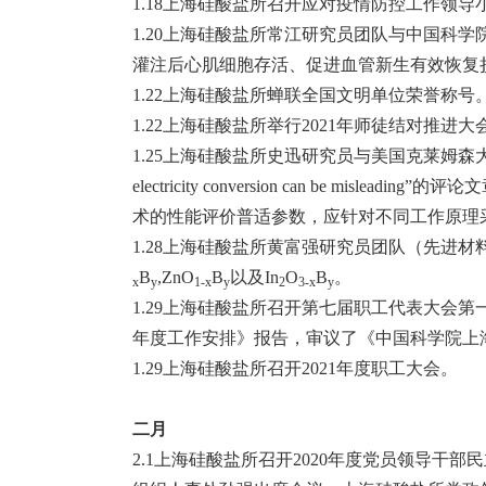
1.18上海硅酸盐所召开应对疫情防控工作领
1.20上海硅酸盐所常江研究员团队与中国科
灌注后心肌细胞存活、促进血管新生有效恢复
1.22上海硅酸盐所蝉联全国文明单位荣誉称号
1.22上海硅酸盐所举行2021年师徒结对推进大
1.25上海硅酸盐所史迅研究员与美国克莱姆森大学Jian He教授在S
electricity conversion can 
术的性能评价普适参数，应针对不同工作原理
1.28上海硅酸盐所黄富强研究员团队（先进
B
,ZnO
B
以及In
O
B
。
x
y
1-x
y
2
3-x
y
1.29上海硅酸盐所召开第七届职工代表大会第
年度工作安排》报告，审议了《中国科学院上
1.29上海硅酸盐所召开2021年度职工大会。
二月
2.1上海硅酸盐所召开2020年度党员领导