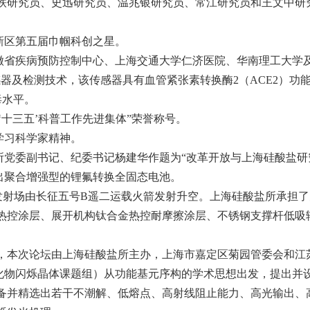
铁研究员、史迅研究员、温兆银研究员、常江研究员和王文中研
园新区第五届巾帼科创之星。
安徽省疾病预防控制中心、上海交通大学仁济医院、华南理工大
感器及检测技术，该传感器具有血管紧张素转换酶2（ACE2）功
毒水平。
院‘十三五’科普工作先进集体”荣誉称号。
学习科学家精神。
，所党委副书记、纪委书记杨建华作题为“改革开放与上海硅酸盐研
制出聚合增强型的锂氟转换全固态电池。
航天发射场由长征五号B遥二运载火箭发射升空。上海硅酸盐所承
ZA热控涂层、展开机构钛合金热控耐摩擦涂层、不锈钢支撑杆低
。
落幕，本次论坛由上海硅酸盐所主办，上海市嘉定区菊园管委会和
卤化物闪烁晶体课题组）从功能基元序构的学术思想出发，提出
备并精选出若干不潮解、低熔点、高射线阻止能力、高光输出、