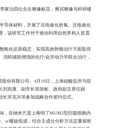
文、李家治四位先生雕像献花，擦拭雕像与科研楼
的半导体材料，开展了压电催化析氢、压电催化
理，该研究工作对于推动利用自然界和人造震
细胞氧化还原稳态，实现高效肿瘤治疗方面取得
）消耗辅助增强的化疗/化学动力学联合治疗，
团股份有限公司。4月10日，上海硅酸盐所与驻
长刘宛康、副市长胡加彬、政协副主席任丽
校长宋克兴等参加战略合作签约仪式。
影响，在纳米尺度上阐明了M1/M2型巨噬细胞内
叠、α-螺旋组成，结合主成分分析方法定量探析