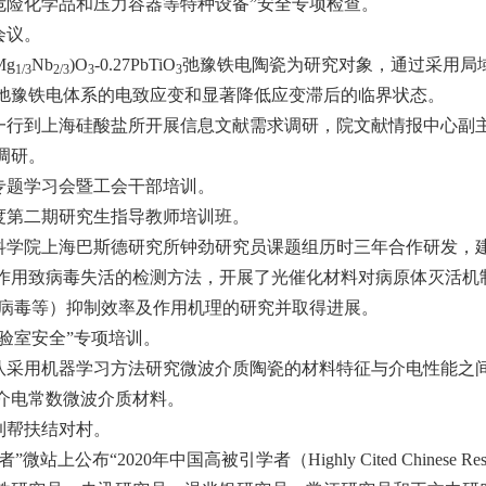
开展“危险化学品和压力容器等特种设备”安全专项检查。
会议。
Mg
Nb
)O
-0.27PbTiO
弛豫铁电陶瓷为研究对象，通过采用局域无
1/3
2/3
3
3
弛豫铁电体系的电致应变和显著降低应变滞后的临界状态。
力一行到上海硅酸盐所开展信息文献需求调研，院文献情报中心
调研。
育专题学习会暨工会干部培训。
1年度第二期研究生指导教师培训班。
科学院上海巴斯德研究所钟劲研究员课题组历时三年合作研发，建立
作用致病毒失活的检测方法，开展了光催化材料对病原体灭活机
A病毒等）抑制效率及作用机理的研究并取得进展。
实验室安全”专项培训。
团队采用机器学习方法研究微波介质陶瓷的材料特征与介电性能
介电常数微波介质材料。
到帮扶结对村。
微站上公布“2020年中国高被引学者（Highly Cited Chinese 