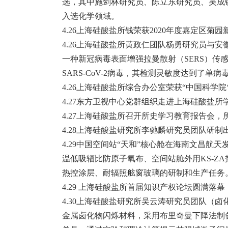
选，其中施剑林研究员、陈立东研究员、吴成
入选化学领域。
4.26上海硅酸盐所钱荣获2020年度嘉定区菊
4.26上海硅酸盐所黄政仁团队杨勇研究员与
一种新冠病毒表面增强拉曼散射（SERS）传
SARS-CoV-2病毒，其检测灵敏度达到了单病
4.26上海硅酸盐所综合办公室荣获“中国科学
4.27东方卫视中心党群组织走进上海硅酸盐所
4.27上海硅酸盐所召开所史学习教育报告会
4.28上海硅酸盐研究所李驰麟研究员团队研
4.29中国空间站“天和”核心舱在海南文昌
温低吸辐比防原子氧布、空间站舱外用KS-
热控涂层、耐辐照舷窗玻璃的研制和生产任务
4.29 上海硅酸盐所首届知识产权论坛圆满
4.30上海硅酸盐研究所吴云涛研究员团队（
金属卤化物闪烁材料，采用布里奇曼下降法制