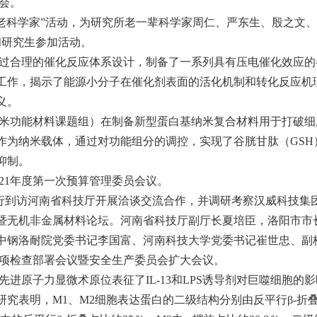
训会。
缅怀老科学家”活动，为研究所老一辈科学家周仁、严东生、殷之
和研究生参加活动。
组通过合理的催化反应体系设计，制备了一系列具有压电催化效应
工作，揭示了能源小分子在催化剂表面的活化机制和转化反应机
义。
与纳米功能材料课题组）在制备新型蛋白基纳米复合材料用于打破
作为纳米载体，通过对功能组分的调控，实现了谷胱甘肽（GSH
抑制。
021年度第一次预算管理委员会议。
昕一行到访河南省科技厅开展洽谈交流合作，并调研考察汉威科技集
暨无机非金属材料论坛。河南省科技厅副厅长夏培臣，洛阳市市
中钢洛耐院党委书记李国富、河南科技大学党委书记崔世忠、副
专项检查部署会议暨安全生产委员会扩大会议。
先进原子力显微术原位表征了IL-13和LPS诱导剂对巨噬细胞的
究表明，M1、M2细胞表达蛋白的二级结构分别由反平行β-折