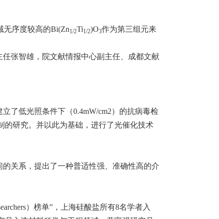
序度较高的Bi(Zn
Ti
)O
作为第三组元来
1/2
1/2
3
副主任张智雄，院文献情报中心副主任、成都文献
了低光照条件下（0.4mW/cm2）的抗病毒检
制的研究。并以此为基础，进行了光催化技术
之间的关系，提出了一种普适性强、准确性高的介
Researchers）榜单”，上海硅酸盐所有8名学者入