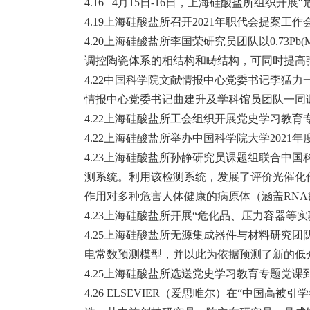
4.16 4月15日-16日，上海硅酸盐所组织
4.19上海硅酸盐所召开2021年职代会提案工作
4.20上海硅酸盐所李国荣研究员团队以0.73Pb(
调控陶瓷体系的相结构和畴结构，可同时提高
4.22中国科学院文献情报中心党委书记李猛
情报中心党委书记曲建升及学科馆员团队一同
4.22上海硅酸盐所工会组织开展党史学习教
4.22上海硅酸盐所举办中国科学院大学202
4.23上海硅酸盐所孙静研究员课题组联合中国
测系统。利用该检测系统，发展了评价光催化
作用对多种危害人体健康的病原体（涵盖RN
4.23上海硅酸盐所开展“危化品、压力容器等
4.25上海硅酸盐所无源集成器件与材料研究
电常数预测模型，并以此为依据预测了新的低
4.25上海硅酸盐所选送党史学习教育专题党课
4.26 ELSEVIER（爱思唯尔）在“中国高被引学者”