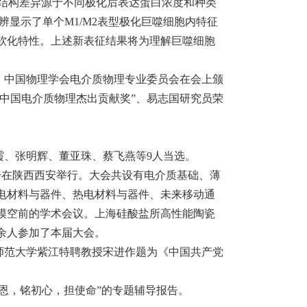
二级结构差异源于不同极化后表达蛋白浓度和种类
高分辨显示了单个M1/M2表型极化巨噬细胞内特征
软化特性。上述新表征结果将为理解巨噬细胞
行。中国物理学会电介质物理专业委员会在会上颁
“中国电介质物理杰出贡献奖”、易志国研究员荣
霞、张明辉、董亚珠、蔡飞燕等9人当选。
大会在陕西西安举行。大会共设有电介质基础、薄
电材料与器件、热电材料与器件、未来移动通
规模空前的学术会议。上海硅酸盐所高性能陶瓷
余人参加了本届大会。
东师范大学紫江特聘教授宋进作题为《中国共产党
党恩，铭初心，担使命”的专题辅导报告。