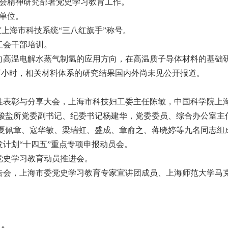
大会精神研究部署党史学习教育工作。
范单位。
0年度上海市科技系统“三八红旗手”称号。
工会干部培训。
面向高温电解水蒸气制氢的应用方向，在高温质子导体材料的基
万小时，相关材料体系的研究结果国内外尚未见公开报道。
。
女性表彰与分享大会，上海市科技妇工委主任陈敏，中国科学院
酸盐所党委副书记、纪委书记杨建华，党委委员、综合办公室主任
夏佩章、寇华敏、梁瑞虹、盛成、章俞之、蒋晓婷等九名同志组
发计划“十四五”重点专项申报动员会。
暨党史学习教育动员推进会。
报告会，上海市委党史学习教育专家宣讲团成员、上海师范大学马
。