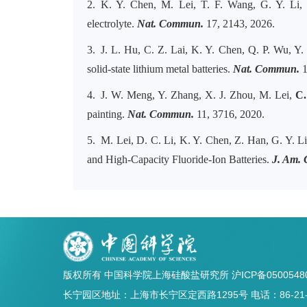
2. K. Y. Chen, M. Lei, T. F. Wang, G. Y. Li
electrolyte.
Nat. Commun.
17, 2143, 2026.
3. J. L. Hu, C. Z. Lai, K. Y. Chen, Q. P. Wu, Y
solid-state lithium metal batteries.
Nat. Commun.
1
4. J. W. Meng, Y. Zhang, X. J. Zhou, M. Lei,
C.
painting.
Nat. Commun.
11, 3716, 2020.
5. M. Lei, D. C. Li, K. Y. Chen, Z. Han, G. Y. L
and High-Capacity Fluoride-Ion Batteries.
J. Am.
版权所有 中国科学院上海硅酸盐研究所
沪ICP备0500548
长宁园区地址：上海市长宁区定西路1295号 电话：86-21-5241