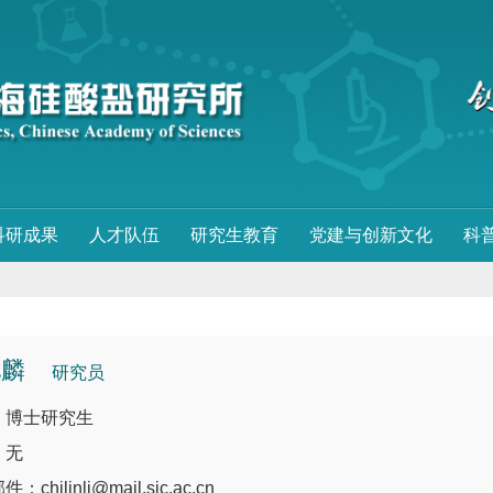
科研成果
人才队伍
研究生教育
党建与创新文化
科
驰麟
研究员
：博士研究生
：无
chilinli@mail.sic.ac.cn