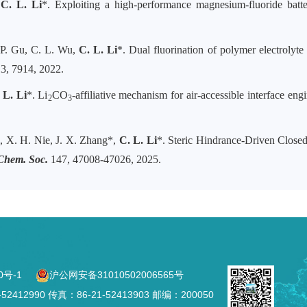
,
C. L. Li
*. Exploiting a high-performance magnesium-fluoride batt
. P. Gu, C. L. Wu,
C. L. Li
*. Dual fluorination of polymer electrolyte
3, 7914, 2022.
 L. Li
*. Li
CO
-affiliative mechanism for air-accessible interface engi
2
3
i, X. H. Nie, J. X. Zhang*,
C. L. Li
*. Steric Hindrance-Driven Close
 Chem. Soc.
147, 47008-47026, 2025.
0号-1
沪公网安备31010502006565号
2990 传真：86-21-52413903 邮编：200050