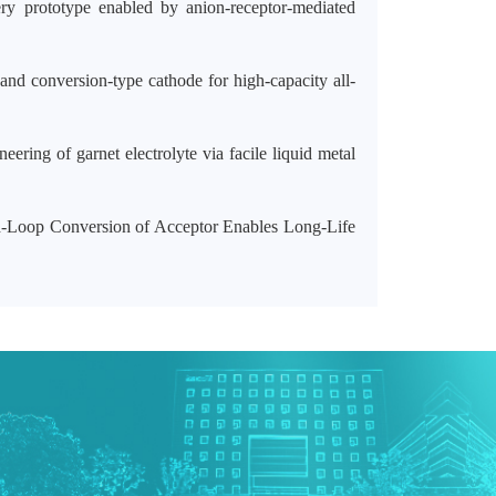
ery prototype enabled by anion-receptor-mediated
 and conversion-type cathode for high-capacity all-
neering of garnet electrolyte via facile liquid metal
d-Loop Conversion of Acceptor Enables Long-Life