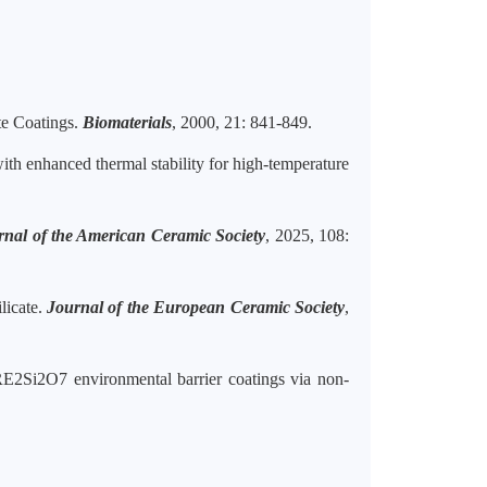
e Coatings.
Biomaterials
, 2000, 21: 841-849.
th enhanced thermal stability for high-temperature
rnal of
the
Am
erican
Ceramic Society
, 2025, 108:
licate.
Journal of the European Ceramic Society
,
RE2Si2O7 environmental barrier coatings via non-