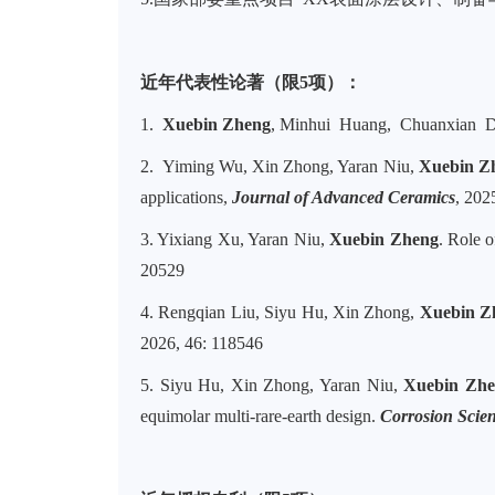
近年代表性论著（限5项）：
1.
Xuebin Zheng
, Minhui Huang, Chuanxian Din
2.
Yiming Wu, Xin Zhong, Yaran Niu,
Xuebin Z
applications,
J
ournal of Advanced Ceramics
, 202
3. Yixiang Xu, Yaran Niu,
Xuebin Zheng
. Role o
20529
4. Rengqian Liu, Siyu Hu, Xin Zhong,
Xuebin Z
2026, 46: 118546
5. Siyu Hu, Xin Zhong, Yaran Niu,
Xuebin Zh
equimolar multi-rare-earth design.
Corrosion Scie