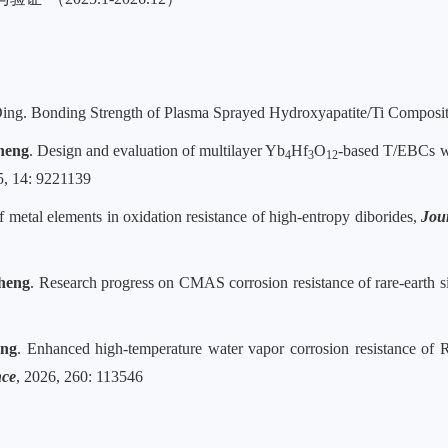
g. Bonding Strength of Plasma Sprayed Hydroxyapatite/Ti Composit
heng
. Design and evaluation of multilayer Yb
Hf
O
-based T/EBCs wi
4
3
12
5, 14: 9221139
f metal elements in oxidation resistance of high-entropy diborides,
J
ou
heng
. Research progress on CMAS corrosion resistance of rare-earth si
eng
. Enhanced high-temperature water vapor corrosion resistance of 
nce
, 2026, 260: 113546