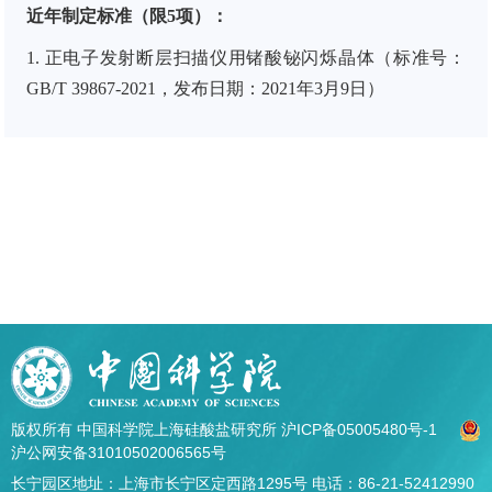
近年制定标准（限
5
项）：
1.
正电子发射断层扫描仪用锗酸铋闪烁晶体（标准号：
GB/T 39867-2021
，发布日期：
2021
年
3
月
9
日）
版权所有 中国科学院上海硅酸盐研究所
沪ICP备05005480号-1
沪公网安备31010502006565号
长宁园区地址：上海市长宁区定西路1295号 电话：86-21-52412990