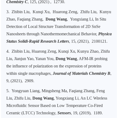
Chemistry C
,
125, (2021) ,
12730.
3.
Zhibin Liu, Kunqi Xu, Huarong Zeng, Zhifu Liu, Kunyu
Zhao, Faqiang Zhang,
Dong Wang
, Yongxiang Li, In Situ
Detection of Local Structure Transformation of 2D SnSe
Nanosheets through Nanothermomechanical Behavior,
Physica
Status Solidi-Rapid Research Letters
, 15, (2021),
2100121.
4.
Zhibin Liu, Huarong Zeng, Kunqi Xu, Kunyu Zhao, Zhifu
Liu, Jianjun Yao, Yanan You,
Dong Wang
, AFM-IR probing
the influence of polarization on the expression of proteins
within single macrophages,
Journal of Materials Chemistry B
,
9, (2021),
2909.
5.
Yongyuan Liang, Mingsheng Ma, Faqiang Zhang, Feng
Liu, Zhifu Liu,
Dong Wang
, Yongxiang Li, An LC Wireless
Microfluidic Sensor Based on Low Temperature Co-Fired
Ceramic (LTCC) Technology,
Sensors
, 19, (2019),
1189.