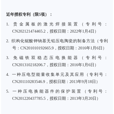
近年授权专利（限
5
项）：
1.
贵金属板的激光焊接装置（专利号：
CN202121474465.2
，授权日期：
2022
年
1
月
4
日）
2.
织构化铌酸钾钠基无铅压电陶瓷的制备方法（专利
号：
CN201010192665.9
，授权日期：
2016
年
1
月
6
日）
3.
免磁铁双稳态压电换能器（专利号：
CN201310218206.7
，授权日期：
2016
年
1
月
6
日）
4.
一种压电型能量收集单元及其应用（专利号：
CN201110283546.9
，授权日期：
2013
年
9
月
18
日）
5.
一种压电换能器件的保护装置（专利号：
CN201220437785.5
，授权日期：
2013
年
3
月
20
日）