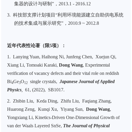
集器的设计与研制”，
2013.1 - 2016.12
3.
科技部支撑计划项目“利用环境能源建立自助供电系统
的技术集成与展示研究”，
2010.9 ~ 2012.8
近年代表性论著（限
5
项）：
1.
Lanying Yuan, Haihong Ni, Junfeng Chen, Xuejun
Qi,
Xiang Li, Tomoaki Karaki,
Dong Wang
, Experimental
verification of vacancy defects and their vital role on reddish
Bi
Ge
O
single crystals,
Japanese
Journal of
Applied
4
3
12
Physics
,
61, (2022),
SB1017.
2.
Zhibin Liu, Keda Ding, Zhifu Liu, Faqiang Zhang,
Huarong Zeng, Kunqi Xu, Yiyang Sun,
Dong Wang
,
Yongxiang Li, Kinetics-Driven One-Dimensional Growth of
van der Waals Layered SnSe,
The Journal of Physical