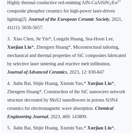
2+
Highly thermal conductive red-emitting AlN-CaAlSiN
:Eu
3
composite phosphor ceramics for high-power laser-driven
lighting[J].
Journal of the European Ceramic Society
, 2021,
41(11): 5650-5657.
3.
Xiao Chen, Jie Yin*, Longzhi Huang, Sea-Hoon Lee,
Xuejian Liu
*, Zhengren Huang*, Microstructural tailoring,
mechanical and thermal properties of SiC composites fabricated
by selective laser sintering and reactive melt infiltration,
Journal of Advanced Ceramics
, 2023, 12: 830-847
4.
Jialin Bai, Shijie Huang, Xiumin Yao,*
Xuejian Liu
*,
Zhengren Huang*, Construction of the SiC nanowires network
structure decorated by MoS2 nanoflowers in porous Si3N4
ceramics for electromagnetic wave absorption.
Chemical
Engineering Journal
, 2023, 469: 143809.
5.
Jialin Bai, Shijie Huang, Xiumin Yao,*
Xuejian Liu
*,