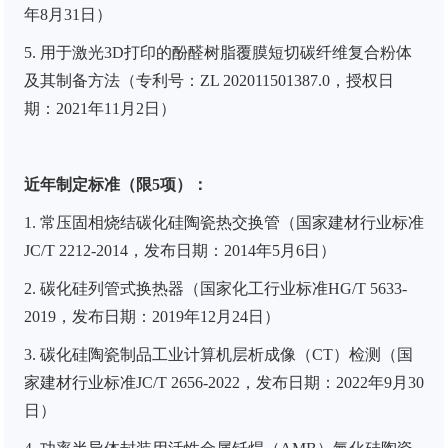
年
8
月
31
日）
5.
用于激光
3D
打印的酚醛树脂覆膜短切碳纤维复合粉体
及其制备方法（专利号：
ZL 202011501387.0
，授权日
期：
2021
年
11
月
2
日）
近年制定标准（限
5
项）：
1.
常压固相烧结碳化硅陶瓷热交换管（国家建材行业标准
JC/T 2212-2014
，发布日期：
2014
年
5
月
6
日）
2.
碳化硅列管式换热器（国家化工行业标准
HG/T 5633-
2019
，发布日期：
2019
年
12
月
24
日）
3.
碳化硅陶瓷制品工业计算机层析成像（
CT
）检测（国
家建材行业标准
JC/T 2656-2022
，发布日期：
2022
年
9
月
30
日）