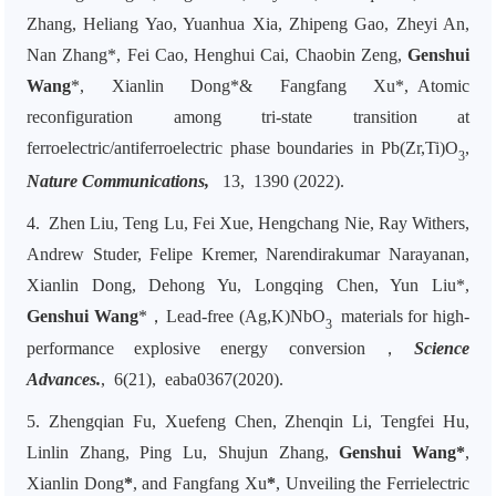
Zhang, Heliang Yao, Yuanhua Xia, Zhipeng Gao, Zheyi An,
Nan Zhang*, Fei Cao, Henghui Cai, Chaobin Zeng,
Genshui
Wang
*, Xianlin Dong*& Fangfang Xu*, Atomic
reconfiguration among tri-state transition at
ferroelectric/antiferroelectric phase boundaries in Pb(Zr,Ti)O
,
3
Nature Communications,
13, 1390 (2022).
4. Zhen Liu, Teng Lu, Fei Xue, Hengchang Nie, Ray Withers,
Andrew Studer, Felipe Kremer, Narendirakumar Narayanan,
Xianlin Dong, Dehong Yu, Longqing Chen, Yun Liu*,
Genshui Wang
*，Lead-free (Ag,K)NbO
materials for high-
3
performance explosive energy conversion，
Science
Advances.
, 6(21), eaba0367(2020).
5. Zhengqian Fu, Xuefeng Chen, Zhenqin Li, Tengfei Hu,
Linlin Zhang, Ping Lu, Shujun Zhang,
Genshui Wang
*
,
Xianlin Dong
*
, and Fangfang Xu
*
, Unveiling the Ferrielectric