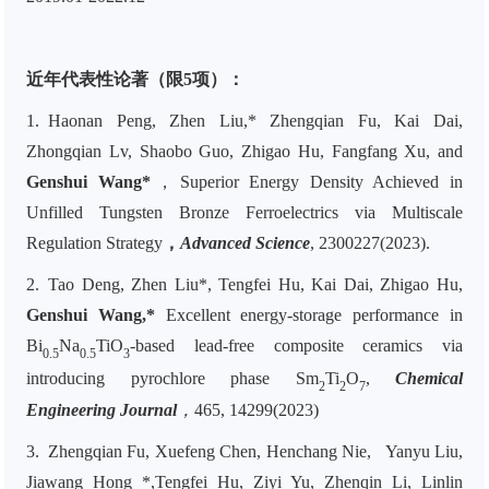
近年代表性论著（限5项）：
1. Haonan Peng, Zhen Liu,* Zhengqian Fu, Kai Dai,
Zhongqian Lv, Shaobo Guo, Zhigao Hu, Fangfang Xu, and
Genshui Wang*
，Superior Energy Density Achieved in
Unfilled Tungsten Bronze Ferroelectrics via Multiscale
Regulation Strategy
，
Advanced Science
, 2300227(
2023)
.
2. Tao Deng, Zhen Liu*, Tengfei Hu, Kai Dai, Zhigao Hu,
Genshui Wang,*
Excellent energy-storage performance in
Bi
Na
TiO
-based lead-free composite ceramics via
0.5
0.5
3
introducing pyrochlore phase Sm
Ti
O
,
Chemical
2
2
7
Engineering Journal
，
465, 14299(2023)
3.
Zhengqian Fu, Xuefeng Chen, Henchang Nie, Yanyu Liu,
Jiawang Hong *,Tengfei Hu, Ziyi Yu, Zhenqin Li, Linlin