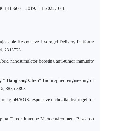
JC1415600，2019.11.1-2022.10.31
Injectable Responsive Hydrogel Delivery Platform:
4, 2313723.
brid nanostimulator boosting anti-tumor immunity
ng,*
Hangrong Chen
* Bio-inspired engineering of
16, 3885-3898
forming pH/ROS-responsive niche-like hydrogel for
aping Tumor Immune Microenvironment Based on