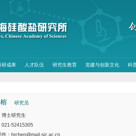
科研成果
人才队伍
研究生教育
党建与创新文化
科
航榕
研究员
：博士研究生
21-52415305
：hrchen@mail.sic.ac.cn