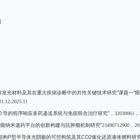
制
诱导发光材料及其在重大疾病诊断中的共性关键技术研究”课题一
.12-2025.11
声介导的程序响应多药递送系统与免疫联合治疗研究”，
32030061，2
多功能纳米递药平台的创新构建与抗肿瘤机制研究”
23490712900，202
孔结构P型半导体光阴极的可控构筑及其CO2催化还原液体燃料研究