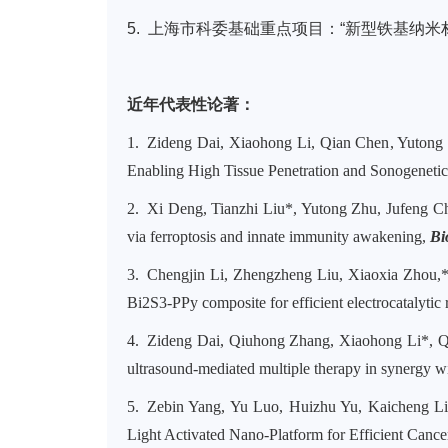
5. 上海市科委基础重点项目：“新型铁基纳
近年代表性论著：
1. Zideng Dai, Xiaohong Li, Qian Chen, Yuton
Enabling High Tissue Penetration and Sonogeneti
2. Xi Deng, Tianzhi Liu*, Yutong Zhu, Jufeng 
via ferroptosis and innate immunity awakening,
Bi
3. Chengjin Li, Zhengzheng Liu, Xiaoxia Zhou,
Bi2S3-PPy composite for efficient electrocatalytic
4. Zideng Dai, Qiuhong Zhang, Xiaohong Li*, Q
ultrasound-mediated multiple therapy in synergy w
5. Zebin Yang, Yu Luo, Huizhu Yu, Kaicheng 
Light Activated Nano-Platform for Efficient Cance