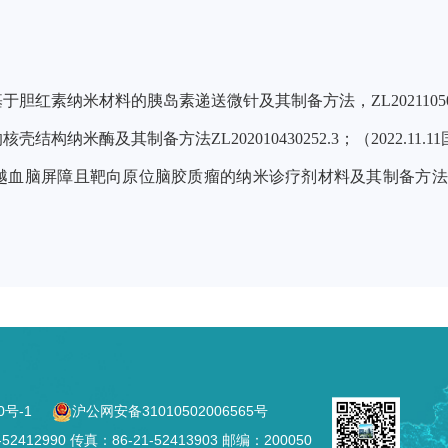
红素纳米材料的胰岛素递送微针及其制备方法，ZL202110509194
构纳米酶及其制备方法ZL202010430252.3；（2022.11.
屏障且靶向原位脑胶质瘤的纳米诊疗剂材料及其制备方法；ZL 202010
0号-1
沪公网安备31010502006565号
2990 传真：86-21-52413903 邮编：200050