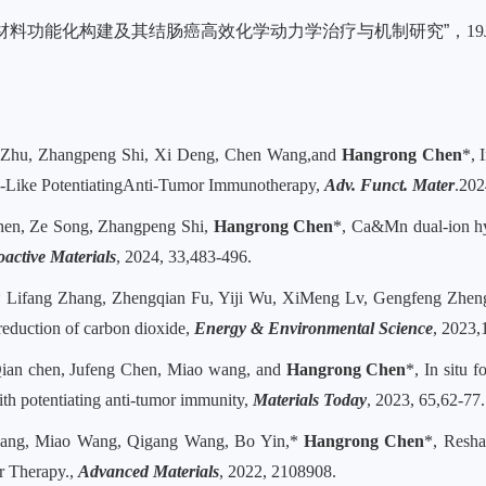
米材料功能化构建及其结肠癌高效化学动力学治疗与机制研究”，
19
g Zhu, Zhangpeng Shi, Xi Deng, Chen Wang,and
Hangrong Chen
*, 
c-Like PotentiatingAnti-Tumor Immunotherapy,
Adv. Funct. Mater
.202
Chen, Ze Song, Zhangpeng Shi,
Hangrong Chen
*, Ca&Mn dual-ion hy
oactive Materials
, 2024, 33,483-496.
* Lifang Zhang, Zhengqian Fu, Yiji Wu, XiMeng Lv, Gengfeng Zhe
 reduction of carbon dioxide,
Energy & Environmental Science
, 2023,
ian chen, Jufeng Chen, Miao wang, and
Hangrong Chen
*, In situ 
ith potentiating anti-tumor immunity,
Materials Today
, 2023, 65,62-77.
Liang, Miao Wang, Qigang Wang, Bo Yin,*
Hangrong Chen
*, Resh
r Therapy.,
Advanced Materials
, 2022, 2108908.