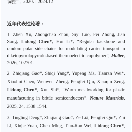
调控”，
2020.1-2024.12
近年代表性论著：
1. Zhen Xu, Zhongchao Zhou, Siyi Luo, Fei Zhong, Jian
Song,
Lidong Chen*
, Hui Li*, “Regular backbone and
random polar side chains for modulating carrier transport in
diketopyrrolopyrrole-based thermoelectric copolymer”,
Matter
,
2026, 102701.
2. Zhiqiang Gao#, Shiqi Yang#, Yupeng Ma, Tianran Wei*,
Xiaohui Chen, Wenwen Zheng, Pengfei Qiu, Xiaoqin Zeng,
Lidong Chen*
, Xun Shi*, “Warm metalworking for plastic
manufacturing in brittle semiconductors”,
Nature Materials
,
2025, 24, 1538-1544.
3. Tingting Deng#, Zhiqiang Gao#, Ze Li#, Pengfei Qiu*, Zhi
Li, Xinjie Yuan, Chen Ming, Tian-Ran Wei,
Lidong Chen*
,