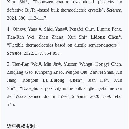
Xun Shi*, "Room-temperature exceptional plasticity in
defective Bi
Te
-based bulk thermoelectric crystals”,
Science
,
2
3
2024, 386, 1112-1117.
4. Qingyu Yang #, Shiqi Yang#, Pengfei Qiu*, Liming Peng,
Tian-Ran Wei, Zhen Zhang, Xun Shi*,
Lidong Chen*
,
“Flexible thermoelectrics based on ductile semiconductors”,
Science
, 2022, 377, 854-858.
5. Tian-Ran Wei#, Min Jin#, Yuecun Wang#, Hongyi Chen,
Zhiqiang Gao, Kunpeng Zhao, Pengfei Qiu, Zhiwei Shan, Jun
Jiang, Rongbin Li,
Lidong Chen
*, Jian He*, Xun
Shi*，“Exceptional plasticity in the bulk single-crystalline van
der Waals semiconductor InSe”,
Science
, 2020, 369, 542-
545.
近年授权专利：