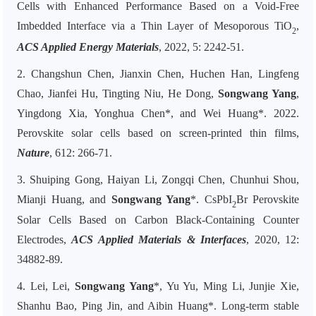
Cells with Enhanced Performance Based on a Void-Free
Imbedded Interface via a Thin Layer of Mesoporous TiO
,
2
ACS Applied Energy Materials
, 2022, 5: 2242-51.
2. Changshun Chen, Jianxin Chen, Huchen Han, Lingfeng
Chao, Jianfei Hu, Tingting Niu, He Dong,
Songwang Yang
,
Yingdong Xia, Yonghua Chen*, and Wei Huang*. 2022.
Perovskite solar cells based on screen-printed thin films,
Nature
, 612: 266-71.
3. Shuiping Gong, Haiyan Li, Zongqi Chen, Chunhui Shou,
Mianji Huang, and
Songwang Yang
*. CsPbI
Br Perovskite
2
Solar Cells Based on Carbon Black-Containing Counter
Electrodes,
ACS Applied Materials & Interfaces
, 2020, 12:
34882-89.
4. Lei, Lei,
Songwang Yang
*, Yu Yu, Ming Li, Junjie Xie,
Shanhu Bao, Ping Jin, and Aibin Huang*. Long-term stable