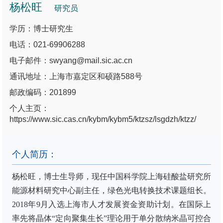
杨松旺
研究员
学历：博士研究生
电话：021-69906288
电子邮件：swyang@mail.sic.ac.cn
通讯地址：上海市嘉定区和硕路588号
邮政编码：201899
个人主页：
https://www.sic.cas.cn/kybm/kybm5/ktzsz/lsgdzh/ktzz/
个人简历：
杨松旺
，
博士生导师，
现任中国科学院上海硅酸盐研究所
能源材料研究中心副主任，绿色光电转换技术课题组长
。
2
018
年
9
月入选
上海市人才发展资金资助
计划。
在国际上
率先将晶体
“定向聚集生长”理论用于单分散纳米晶可控合