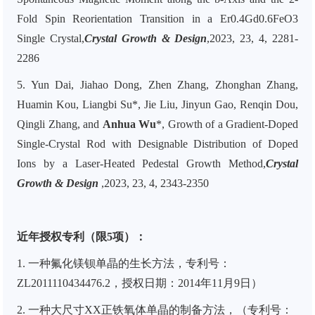
Fold Spin Reorientation Transition in a Er0.4Gd0.6FeO3
Single Crystal,
Crystal Growth & Design
,2023, 23, 4, 2281-
2286
5.
Yun Dai, Jiahao Dong, Zhen Zhang, Zhonghan Zhang,
Huamin Kou, Liangbi Su*, Jie Liu, Jinyun Gao, Renqin Dou,
Qingli Zhang, and
Anhua Wu
*, Growth of a Gradient-Doped
Single-Crystal Rod with Designable Distribution of Doped
Ions by a Laser-Heated Pedestal Growth Method,
Crystal
Growth & Design
,2023, 23, 4, 2343-2350
近年授权专利（限5项）：
1. 一种氟化镁钡单晶的生长方法，专利号：
ZL2011110434476.2，授权日期：2014年11月9日）
2. 一种大尺寸XX正铁氧体单晶的制备方法，（专利号：