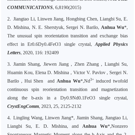
COMMUNICATIONS
, 6,8190(2015)
2.
Jiangtao Li, Linwen Jiang, Hongbing Chen, Liangbi Su, E.
D. Mishina, N. E. Sherstyuk, Sergei N. Barilo,
Anhua Wu
*,
The unusual spin reorientation transition and exchange bias
effect in Er0.6Dy0.4FeO3 single crystal,
Applied Physics
Letters
, 2020, 116: 192409
3.
Jiamin Shang, Jiewen Jiang , Zhen Zhang , Liangbi Su,
Huamin Kou, Elena D. Mishina , Victor V. Pavlov , Sergei N.
3+
Barilo , Hui Shen
and
Anhua Wu
*
,Nd
induced twofold
continuous spin reorientation transition and magnetization
along the b-axis in a Dy0.9Nd0.1FeO3 single crystal,
CrystEngComm
, 2023, 25, 2125-2132
4.
Lingling Wang, Linwen Jiang*, Jiamin Shang, Jiangtao Li,
Liangbi Su, E. D. Mishina, and
Anhua Wu
*
,Nonzero
Spontaneous Magnetic Moment along the b-Axis and the 2-