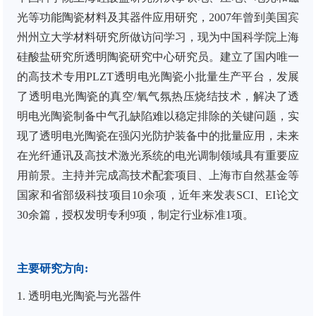
光等功能陶瓷材料及其器件应用研究，
2007
年曾到美国宾
州州立大学材料研究所做访问学习，现为中国科学院上海
硅酸盐研究所透明陶瓷研究中心研究员。建立了国内唯一
的高技术专用
PLZT
透明电光陶瓷小批量生产平台，
发展
了透明电光陶瓷的真空
/
氧气氛热压烧结技术，解决了透
明电光陶瓷制备中气孔缺陷难以稳定排除的关键问题，实
现了透明电光陶瓷在强闪光防护装备中的批量应用，未来
在光纤通讯及高技术激光系统的电光调制领域具有重要应
用前景。主持并完成高技术配套项目、上海市自然基金等
国家和省部级科技项目
10
余项，近年来发表
SCI
、
EI
论文
30
余篇，授权发明专利
9
项，制定行业标准
1
项。
主要研究方向
:
1.
透明电光陶瓷与光器件