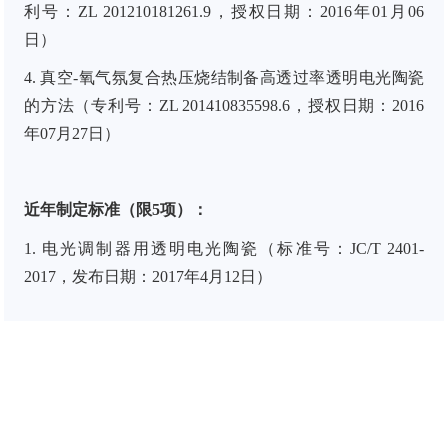
利号：
ZL
201210181261.9
，授权日期：
2016
年
01
月
06
日）
4.
真空
-
氧气氛复合热压烧结制备高透过率透明电光陶瓷
的方法
（专利号：
ZL
201410835598.6
，授权日期：
2016
年
07
月
27
日）
近年制定标准（限5项）：
1.
电光调制器用透明电光陶瓷（标准号：
JC/T 2401-
2017
，发布日期：
2017
年
4
月
12
日）