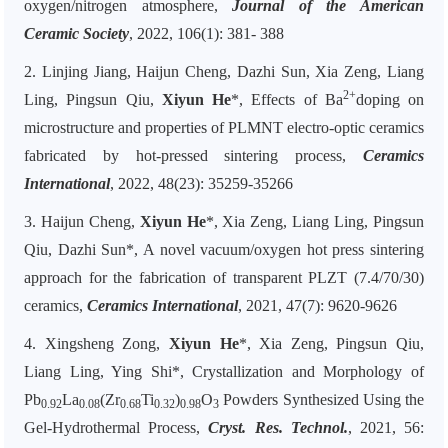
oxygen/nitrogen atmosphere,
Journal of the American
Ceramic Society
, 2022, 106(1): 381- 388
2. Linjing Jiang, Haijun Cheng, Dazhi Sun, Xia Zeng, Liang
2+
Ling, Pingsun Qiu,
Xiyun He
*
, Effects of Ba
doping on
microstructure and properties of PLMNT electro-optic ceramics
fabricated by hot-pressed sintering process,
Ceramics
International
, 2022, 48(23): 35259-35266
3. Haijun Cheng,
Xiyun He
*
, Xia Zeng, Liang Ling, Pingsun
Qiu, Dazhi Sun
*
, A novel vacuum/oxygen hot press sintering
approach for the fabrication of transparent PLZT (7.4/70/30)
ceramics,
Ceramics International
, 2021, 47(7): 9620-9626
4. Xingsheng
Zong,
Xiyun He
*
, Xia Zeng, Pingsun Qiu,
Liang Ling, Ying Shi*, Crystallization and Morphology of
Pb
La
(Zr
Ti
)
O
Powders Synthesized Using the
0.92
0.08
0.68
0.32
0.98
3
Gel-Hydrothermal Process,
Cryst. Res. Technol.
, 2021, 56: