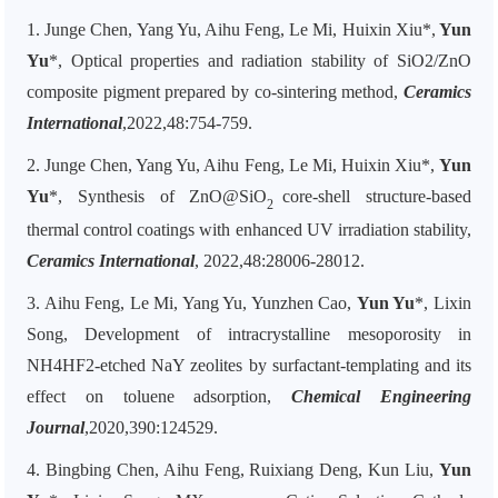
1.
Junge Chen, Yang Yu, Aihu Feng, Le Mi, Huixin Xiu*,
Yun
Yu
*, Optical properties and radiation stability of SiO2/ZnO
composite pigment prepared by co-sintering method,
Ceramics
International
,2022,48:754-759.
2.
Junge Chen, Yang Yu, Aihu Feng, Le Mi, Huixin Xiu*,
Yun
Yu
*, Synthesis of ZnO@SiO
core-shell structure-based
2
thermal control coatings with enhanced UV irradiation stability,
Ceramics International
, 2022,48:28006-28012.
3.
Aihu Feng, Le Mi, Yang Yu, Yunzhen Cao,
Yun Yu
*, Lixin
Song, Development of intracrystalline mesoporosity in
NH4HF2-etched NaY zeolites by surfactant-templating and its
effect on toluene adsorption,
Chemical Engineering
Journal
,2020,390:124529.
4.
Bingbing Chen, Aihu Feng, Ruixiang Deng, Kun Liu,
Yun