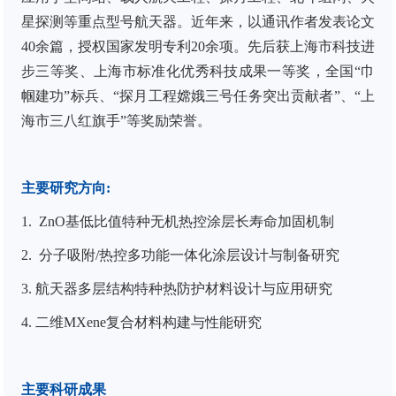
星探测等重点型号航天器。近年来，以通讯作者发表论文
40
余篇，授权国家发明专利
20
余项。先后获
上海市科技进
步三等奖、上海市标准化优秀科技成果一等奖，全国
“
巾
帼建功
”
标兵、
“
探月工程嫦娥三号任务突出贡献者
”
、
“
上
海市三八红旗手
”
等奖励荣誉。
主要研究方向
:
1.
ZnO基
低比值
特种无机热控涂层长寿命加固机制
2.
分子吸附/热控多功能一体化涂层设计与制备研究
3.
航天器多层结构特种热防护材料设计与应用研究
4
.
二维
MXene复合材料构建与性能研究
主要科研成果