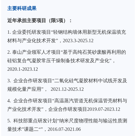
主要科研成果
近年承担主要项目（限
5
项）：
1.
企业
委托研发项目“
轻钢
结构墙体用
新型
无机保温填充
材料
与
产业化技术开发”
，
2023.3-2025.12
2. 泰山产业领军人才项目
“
基于高纯石英砂废酸再利用的
硅铝复合气凝胶常压干燥制备技术研发及产业化
”，
2020.1-2023.12
3.
企业合作
研发项目“二氧化硅气凝胶材料中试线开发及
规模化量产应用
”
，
2021.12-2025.12
4.
企业合作
研发项目“高温蒸汽管道无机保温管壳材料与
产业化技术开发”，
企业合作
研发项目
2019.07-2023.12
5.
科技部
重点研发计划“纳米尺度物理性能与输运性质测
量技术”
课题
二“”，
2016.07-2021.06