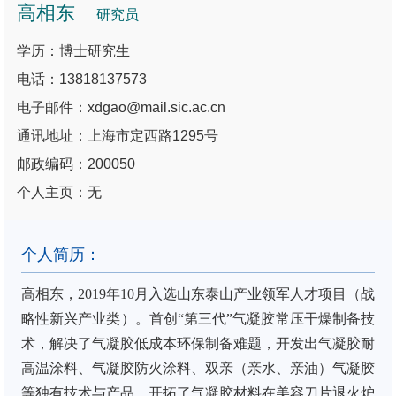
高相东
研究员
学历：博士研究生
电话：13818137573
电子邮件：xdgao@mail.sic.ac.cn
通讯地址：上海市定西路1295号
邮政编码：200050
个人主页：无
个人简历：
高相东
，
2019
年
10
月入选
山东泰山
产业领军人才
项目（战
略性
新兴产业类）。首创
“第三代”气
凝胶常压干燥制备技
术，解决了气凝胶低成本环保制备难题，开发出气凝胶耐
高温涂料、气凝胶防火涂料、双亲（亲水、亲油）气凝胶
等独有技术与产品，开拓了气凝胶材料在美容刀片退火炉