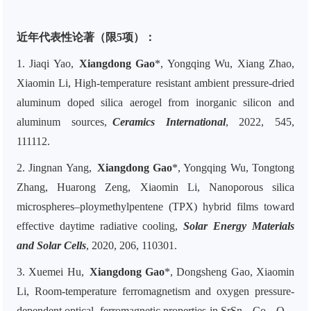
近年代表性论著（限5项）：
1. Jiaqi Yao,
Xiangdong Gao
*, Yongqing Wu, Xiang Zhao,
Xiaomin Li, High-temperature resistant ambient pressure-dried
aluminum doped silica aerogel from inorganic silicon and
aluminum sources,
Ceramics International
, 2022, 545,
111112.
2. Jingnan Yang,
Xiangdong Gao
*, Yongqing Wu, Tongtong
Zhang, Huarong Zeng, Xiaomin Li, Nanoporous silica
microspheres–ploymethylpentene (TPX) hybrid films toward
effective daytime radiative cooling,
Solar Energy Materials
and Solar Cells
, 2020, 206, 110301.
3. Xuemei Hu,
Xiangdong Gao
*, Dongsheng Gao, Xiaomin
Li, Room-temperature ferromagnetism and oxygen pressure-
dependent optical, ferromagnetic properties in SrSn
Co
O