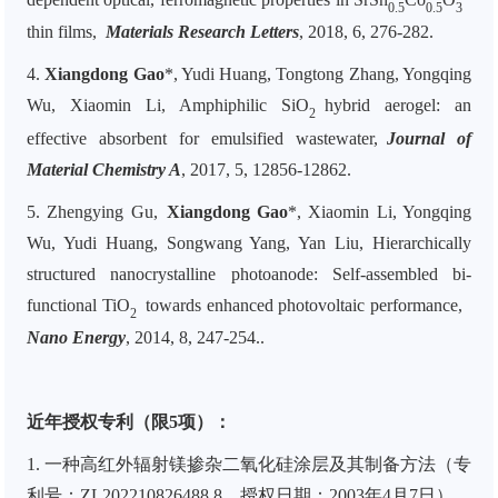
0.5
0.5
3
thin films,
Materials Research Letters
, 2018, 6, 276-282.
4.
Xiangdong Gao
*,
Yudi Huang, Tongtong Zhang, Yongqing
Wu, Xiaomin Li, Amphiphilic SiO
hybrid aerogel: an
2
effective absorbent for emulsified wastewater,
Journal of
Material Chemistry A
, 2017, 5, 12856-12862.
5. Zhengying Gu,
Xiangdong Gao
*, Xiaomin Li, Yongqing
Wu, Yudi Huang, Songwang Yang, Yan Liu, Hierarchically
structured nanocrystalline photoanode: Self-assembled bi-
functional TiO
towards enhanced photovoltaic performance,
2
Nano Energy
, 2014, 8, 247-254..
近年授权专利（限5项）：
1. 一种高红外辐射镁掺杂二氧化硅涂层及其制备方法（专
利号：ZL202210826488.8，授权日期：2003年4月7日）