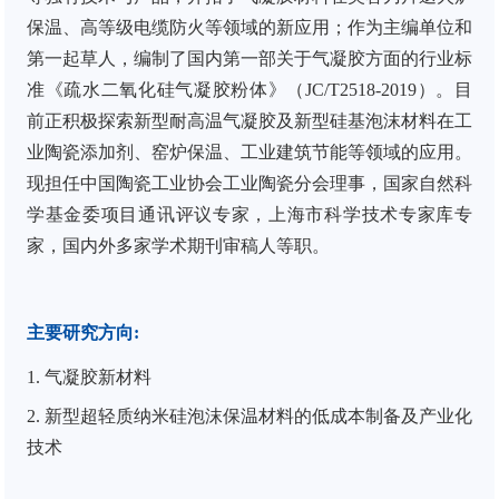
保温、高等级电缆防火等领域的新应用；作为主编单位和
第一起草人，编制了国内第一部关于气凝胶方面的行业标
准《疏水二氧化硅气凝胶粉体》（
JC/T2518-2019
）。目
前正积极探索
新型
耐高温气凝胶
及
新型
硅基
泡沫材料在工
业陶瓷添加剂、窑炉保温、工业建筑节能等领域的应用。
现担任中国陶瓷工业协会工业陶瓷分会理事，国家自然科
学基金委项目通讯评议专家，上海市科学技术专家库专
家，国内外多家学术期刊审稿人等职。
主要研究方向
:
1.
气凝胶新材料
2. 新型
超轻质纳米硅
泡沫
保温
材料
的低成本
制备及
产业化
技术