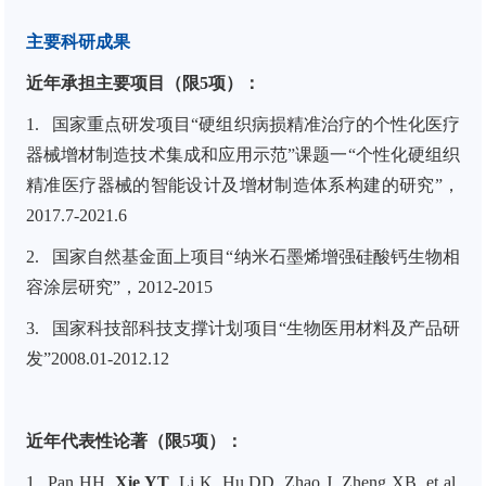
主要科研成果
近年承担主要项目（限
5
项）：
1.
国家重点研发项目
“
硬组织病损精准治疗的个性化医疗
器械增材制造技术集成和应用示范
”
课题一
“
个性化硬组织
精准医疗器械的智能设计及增材制造体系构建的研究
”
，
2017.7-2021.6
2.
国家自然基金面上项目“纳米石墨烯增强硅酸钙生物相
容涂层研究”，
2012-2015
3.
国家科技部科技支撑计划项目“生物医用材料及产品研
发”
2008.01-2012.12
近年代表性论著（限5项）：
1.
Pan HH,
Xie YT
, Li K, Hu DD, Zhao J, Zheng XB, et al.