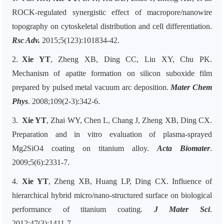
ROCK-regulated synergistic effect of macropore/nanowire
topography on cytoskeletal distribution and cell differentiation.
Rsc Adv.
2015;5(123):101834-42.
2.
Xie YT
, Zheng XB, Ding CC, Liu XY, Chu PK.
Mechanism of apatite formation on silicon suboxide film
prepared by pulsed metal vacuum arc deposition.
Mater Chem
Phys
. 2008;109(2-3):342-6.
3.
Xie YT
, Zhai WY, Chen L, Chang J, Zheng XB, Ding CX.
Preparation and in vitro evaluation of plasma-sprayed
Mg2SiO4 coating on titanium alloy.
Acta Biomater
.
2009;5(6):2331-7.
4.
Xie YT
, Zheng XB, Huang LP, Ding CX. Influence of
hierarchical hybrid micro/nano-structured surface on biological
performance of titanium coating.
J Mater Sci
.
2012;47(3):1411-7.