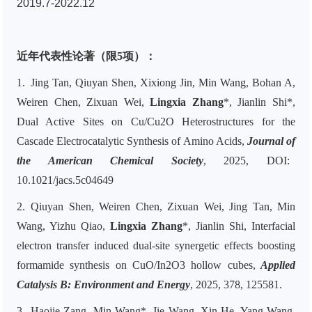
2019.7-2022.12
近年代表性论著（限5项）：
1. Jing Tan, Qiuyan Shen, Xixiong Jin, Min Wang, Bohan A,
Weiren Chen, Zixuan Wei,
Lingxia Zhang
*, Jianlin Shi*,
Dual Active Sites on Cu/Cu2O Heterostructures for the
Cascade Electrocatalytic Synthesis of Amino Acids,
Journal of
the American Chemical Society
, 2025, DOI:
10.1021/jacs.5c04649
2. Qiuyan Shen, Weiren Chen, Zixuan Wei, Jing Tan, Min
Wang, Yizhu Qiao,
Lingxia Zhang
*, Jianlin Shi, Interfacial
electron transfer induced dual-site synergetic effects boosting
formamide synthesis on CuO/In2O3 hollow cubes,
Applied
Catalysis B: Environment and Energy
, 2025, 378, 125581.
3. Haojie Zang, Min Wang*, Jie Wang, Xin He, Yang Wang,