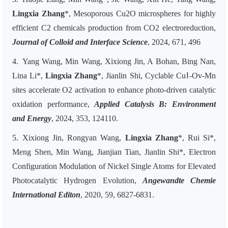
Lingxia Zhang
*, Mesoporous Cu2O microspheres for highly
efficient C2 chemicals production from CO2 electroreduction,
Journal of Colloid and Interface Science
, 2024, 671, 496
4. Yang Wang, Min Wang, Xixiong Jin, A Bohan, Bing Nan,
Lina Li*,
Lingxia Zhang
*, Jianlin Shi, Cyclable CuⅠ-Ov-Mn
sites accelerate O2 activation to enhance photo-driven catalytic
oxidation performance,
Applied Catalysis B: Environment
and Energy
, 2024, 353, 124110.
5. Xixiong Jin, Rongyan Wang,
Lingxia Zhang
*, Rui Si*,
Meng Shen, Min Wang, Jianjian Tian, Jianlin Shi*, Electron
Configuration Modulation of Nickel Single Atoms for Elevated
Photocatalytic Hydrogen Evolution,
Angewandte Chemie
International Editon
, 2020, 59, 6827-6831.