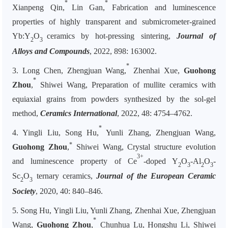
*
*
Xianpeng Qin,
Lin Gan,
Fabrication and luminescence
properties of highly transparent and submicrometer-grained
Yb:Y
O
ceramics by hot-pressing sintering,
Journal of
2
3
Alloys and Compounds
, 2022, 898: 163002.
*
3. Long Chen, Zhengjuan Wang,
Zhenhai Xue,
Guohong
*
Zhou
,
Shiwei Wang, Preparation of mullite ceramics with
equiaxial grains from powders synthesized by the sol-gel
method,
Ceramics International
, 2022, 48: 4754–4762.
*
4. Yingli Liu, Song Hu,
Yunli Zhang, Zhengjuan Wang,
*
Guohong Zhou
,
Shiwei Wang, Crystal structure evolution
3+
and luminescence property of Ce
-doped Y
O
-Al
O
-
2
3
2
3
Sc
O
ternary ceramics,
Journal of the European Ceramic
2
3
Society
, 2020, 40: 840–846.
5. Song Hu, Yingli Liu, Yunli Zhang, Zhenhai Xue, Zhengjuan
*
Wang,
Guohong Zhou
,
Chunhua Lu, Hongshu Li, Shiwei