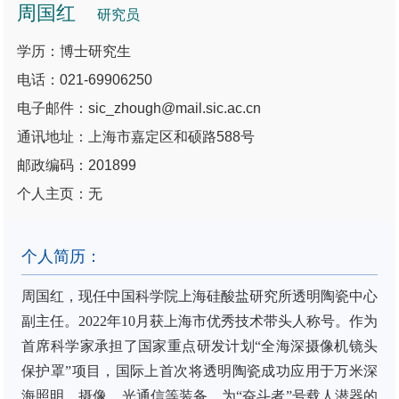
周国红
研究员
学历：博士研究生
电话：021-69906250
电子邮件：sic_zhough@mail.sic.ac.cn
通讯地址：上海市嘉定区和硕路588号
邮政编码：201899
个人主页：无
个人简历：
周国红
，现任中国科学院上海硅酸盐研究所
透明陶瓷中心
副主任
。
2022
年
10
月获
上海市优秀技术带头人称号
。
作为
首席科学家承担了国家重点研发计划
“全海深摄像机镜头
保护罩”项目，国际上首次将透明陶瓷成功应用于万米深
海照明、摄像、光通信等装备，为“奋斗者”号载人潜器的