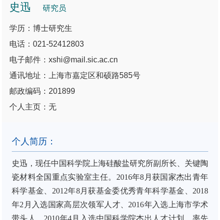
史迅
研究员
学历：博士研究生
电话：021-52412803
电子邮件：xshi@mail.sic.ac.cn
通讯地址：上海市嘉定区和硕路585号
邮政编码：201899
个人主页：无
个人简历：
史迅
，现任中国科学院上海硅酸盐研究所副所长、关键陶
瓷材料全国重点实验室主任。
2016
年
8
月获国家杰出青年
科学基金、
2012
年
8
月获基金委优秀青年科学基金、
2018
年
2
月入选国家高层次领军人才、
2016
年入选上海市学术
带头人、
2010
年
4
月入选中国科学院杰出人才计划。率先