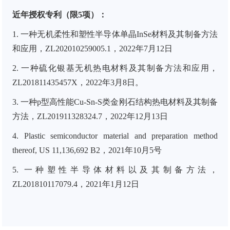
近年授权专利（限5项）：
1.
一种无机柔性和塑性半导体单晶
InSe
材料及其制备方法
和应用，
ZL202010259005.1
，
2022
年
7
月
12
日
2.
一种硫化银基无机热电材料及其制备方法和应用，
ZL201811435457X
，
2022
年
3
月
8
日。
3.
一种
p
型高性能
Cu-Sn-S
类金刚石结构热电材料及其制备
方法，
ZL201911328324.7
，
2022
年
12
月
13
日
4. Plastic semiconductor material and preparation method
thereof, US 11,136,692 B2
，
2021
年
10
月
5
号
5.
一种塑性半导体材料以及其制备方法，
ZL201810117079.4
，
2021
年
1
月
12
日