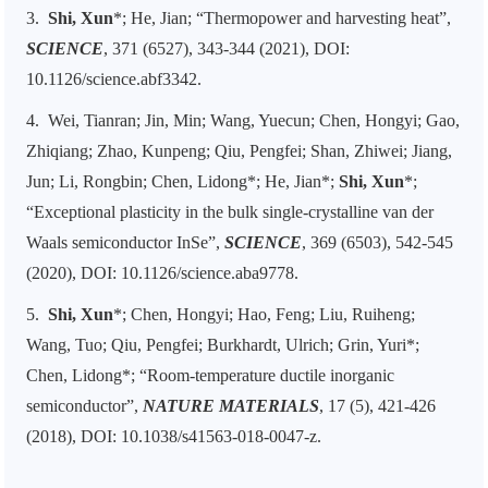
3.
Shi, Xun
*; He, Jian; “Thermopower and harvesting heat”,
SCIENCE
, 371 (6527), 343-344 (2021), DOI:
10.1126/science.abf3342.
4.
Wei, Tianran; Jin, Min; Wang, Yuecun; Chen, Hongyi; Gao,
Zhiqiang; Zhao, Kunpeng; Qiu, Pengfei; Shan, Zhiwei; Jiang,
Jun; Li, Rongbin; Chen, Lidong*; He, Jian*;
Shi, Xun
*;
“Exceptional plasticity in the bulk single-crystalline van der
Waals semiconductor InSe”,
SCIENCE
, 369 (6503), 542-545
(2020), DOI: 10.1126/science.aba9778.
5.
Shi, Xun
*; Chen, Hongyi; Hao, Feng; Liu, Ruiheng;
Wang, Tuo; Qiu, Pengfei; Burkhardt, Ulrich; Grin, Yuri*;
Chen, Lidong*; “Room-temperature ductile inorganic
semiconductor”,
NATURE MATERIALS
, 17 (5), 421-426
(2018), DOI: 10.1038/s41563-018-0047-z.