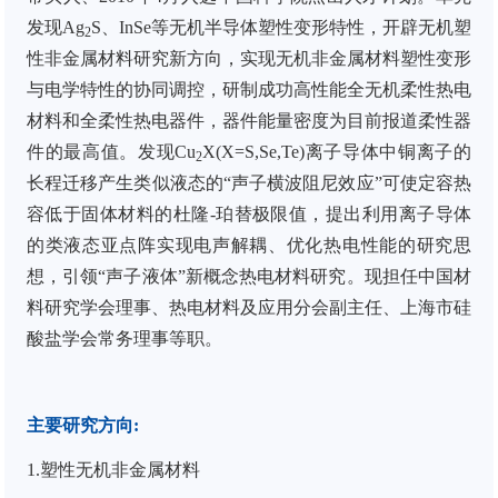
发现
Ag
S
、
InSe
等无机半导体塑性变形特性，开辟无机塑
2
性非金属材料研究新方向，实现无机非金属材料塑性变形
与电学特性的协同调控，研制成功高性能全无机柔性热电
材料和全柔性热电器件，器件能量密度为目前报道柔性器
件的最高值。发现
Cu
X(X=S,Se,Te)
离子导体中铜离子的
2
长程迁移产生类似液态的
“
声子横波阻尼效应
”
可使定容热
容低于固体材料的杜隆
-
珀替极限值，提出利用离子导体
的类液态亚点阵实现电声解耦、优化热电性能的研究思
想，引领
“
声子液体
”
新概念热电材料研究。现担任中国材
料研究学会理事、热电材料及应用分会副主任、上海市硅
酸盐学会常务理事等职。
主要研究方向
:
1.
塑性无机非金属材料