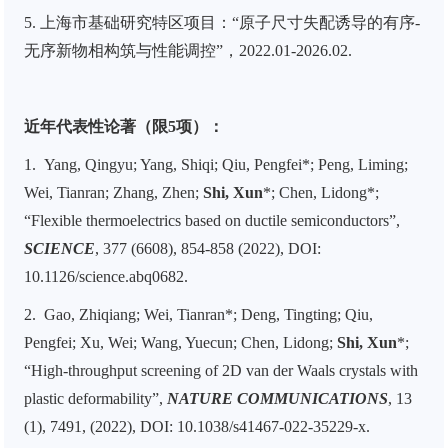
5.
上海市基础研究特区项目：“原子尺寸失配诱导的有序
-
无序新物相构筑与性能调控”，
2022.01-2026.02.
近年代表性论著（限5项）：
1.
Yang, Qingyu; Yang, Shiqi; Qiu, Pengfei*; Peng, Liming;
Wei, Tianran; Zhang, Zhen;
Shi, Xun
*; Chen, Lidong*;
“Flexible thermoelectrics based on ductile semiconductors”,
SCIENCE
, 377 (6608), 854-858 (2022), DOI:
10.1126/science.abq0682.
2.
Gao, Zhiqiang; Wei, Tianran*; Deng, Tingting; Qiu,
Pengfei; Xu, Wei; Wang, Yuecun; Chen, Lidong;
Shi, Xun
*;
“High-throughput screening of 2D van der Waals crystals with
plastic deformability”,
NATURE COMMUNICATIONS
, 13
(1), 7491, (2022), DOI: 10.1038/s41467-022-35229-x.