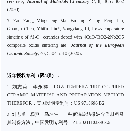
ceramics,
Journal of Materials Chemistry C
, 8, 3655-3662
(2020).
5. Yan Yang, Mingsheng Ma, Faqiang Zhang, Feng Liu,
Guanyu Chen,
Zhifu Liu
*, Yongxiang Li, Low-temperature
sintering of Al
O
ceramics doped with 4CuO-TiO2-2Nb2O5
2
3
composite oxide sintering aid,
Journal of the European
Ceramic Society
, 40, 5504-5510 (2020).
近年授权专利（限5项）：
1. 刘志甫，李永祥，LOW TEMPERATURE CO-FIRED
CERAMIC MATERIAL AND PREPARATION METHOD
THEREFOR，美国发明专利号：US 9718696 B2
2. 刘志甫，杨燕，马名生，一种低温烧结微波介质材料及
其制备方法，中国发明专利号：ZL 202111038468.6.