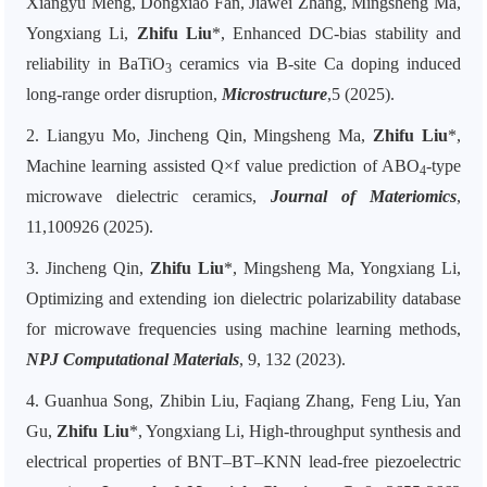
Xiangyu Meng, Dongxiao Fan, Jiawei Zhang, Mingsheng Ma,
Yongxiang Li,
Zhifu Liu
*, Enhanced DC-bias stability and
reliability in BaTiO
ceramics via B-site Ca doping induced
3
long-range order disruption,
Microstructure
,5 (2025).
2. Liangyu Mo, Jincheng Qin, Mingsheng Ma,
Zhifu Liu
*,
Machine learning assisted Q×f value prediction of ABO
-type
4
microwave dielectric ceramics,
Journal of Materiomics
,
11,100926 (2025).
3. Jincheng Qin,
Zhifu Liu
*, Mingsheng Ma, Yongxiang Li,
Optimizing and extending ion dielectric polarizability database
for microwave frequencies using machine learning methods,
NPJ Computational Materials
, 9, 132 (2023).
4. Guanhua Song, Zhibin Liu, Faqiang Zhang, Feng Liu, Yan
Gu,
Zhifu Liu
*, Yongxiang Li, High-throughput synthesis and
electrical properties of BNT–BT–KNN lead-free piezoelectric