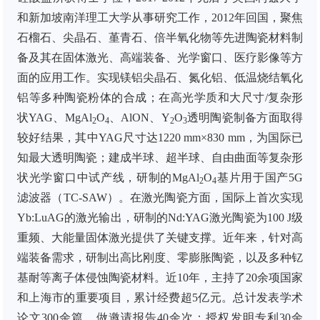
和新加坡南洋理工大学从事研究工作，2012年回国，聚焦
石榴石、尖晶石、堇青石、倍半氧化物等先进陶瓷材料制
备及其在固体激光、高端装备、光学窗口、医疗影像等方
面的应用工作。实现镁铝尖晶石、氮化铝、低温烧结氧化
铝等多种陶瓷粉体的合成；在高光学质和大尺寸/复杂形
状YAG、MgAl
O
、AlON、Y
O
透明陶瓷制备方面取得
2
4
2
3
较好结果，其中YAG尺寸达1220 mm×830 mm，为国际已
知最大透明陶瓷；建成半球、超半球、自由曲面等复杂形
状光学窗口中试产线，研制的MgAl
O
基片用于国产5G
2
4
滤波器（TC-SAW）。在激光陶瓷方面，国际上首次实现
Yb:LuAG的激光输出，研制的Nd:YAG激光陶瓷为100 J级
重频、大能量固体激光提供了关键支撑。近年来，针对高
端装备需求，研制出高比刚度、零膨胀陶瓷，以及多种钇
基耐等离子体侵蚀陶瓷材料。近10年，主持了20余项国家
和上海市的重要项目，累计经费超5亿元。总计发表学术
论文300余篇，做邀请报告40余次；授权发明专利30余