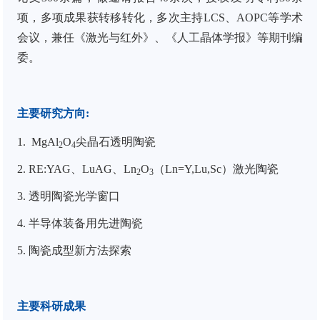
项，多项成果获转移转化，多次主持LCS、AOPC等学术
会议，兼任《激光与红外》、《人工晶体学报》等期刊编
委。
主要研究方向
:
1. MgAl
O
尖晶石透明陶瓷
2
4
2. RE:YAG、LuAG、Ln
O
（Ln=Y,Lu,Sc）激光陶瓷
2
3
3. 透明陶瓷光学窗口
4. 半导体装备用先进陶瓷
5. 陶瓷成型新方法探索
主要科研成果