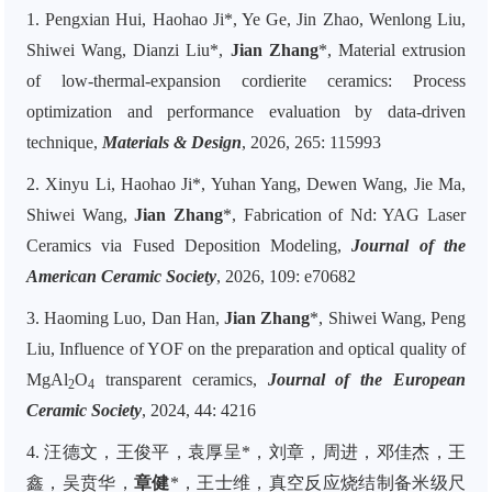
1. Pengxian Hui, Haohao Ji*, Ye Ge, Jin Zhao, Wenlong Liu,
Shiwei Wang, Dianzi Liu*,
Jian Zhang
*, Material extrusion
of low-thermal-expansion cordierite ceramics: Process
optimization and performance evaluation by data-driven
technique,
Materials & Design
, 2026, 265: 115993
2. Xinyu Li, Haohao Ji*, Yuhan Yang, Dewen Wang, Jie Ma,
Shiwei Wang,
Jian Zhang
*, Fabrication of Nd: YAG Laser
Ceramics via Fused Deposition Modeling,
Journal of the
American Ceramic Society
, 2026, 109: e70682
3. Haoming Luo, Dan Han,
Jian Zhang
*, Shiwei Wang, Peng
Liu, Influence of YOF on the preparation and optical quality of
MgAl
O
transparent ceramics,
Journal of the European
2
4
Ceramic Society
, 2024, 44: 4216
4. 汪德文，王俊平，袁厚呈*，刘章，周进，邓佳杰，王
鑫，吴贲华，
章健
*，王士维，真空反应烧结制备米级尺