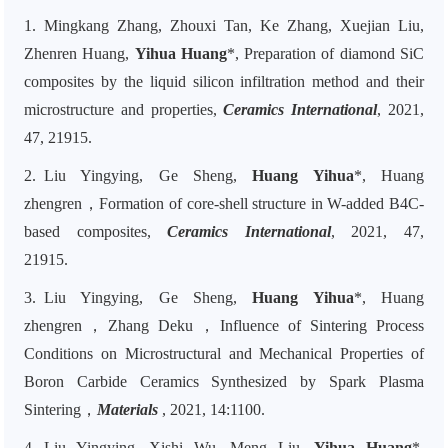
1.
Mingkang Zhang, Zhouxi Tan, Ke Zhang, Xuejian Liu,
Zhenren Huang,
Yihua Huang
*, Preparation of diamond SiC
composites by the liquid silicon infiltration method and their
microstructure and properties,
Ceramics International
, 2021,
47, 21915.
2.
Liu Yingying, Ge Sheng,
Huang Yihua
*, Huang
zhengren，Formation of core-shell structure in W-added B4C-
based composites,
Ceramics International
, 2021, 47,
21915.
3.
Liu Yingying, Ge Sheng,
Huang Yihua
*, Huang
zhengren，Zhang Deku，Influence of Sintering Process
Conditions on Microstructural and Mechanical Properties of
Boron Carbide Ceramics Synthesized by Spark Plasma
Sintering，
Materials
, 2021, 14:1100.
4.
Liu Yingying, Xishi Wu, Meng Liu,
Yihua Huang
*,