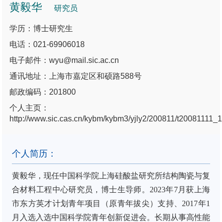
黄毅华
研究员
学历：博士研究生
电话：021-69906018
电子邮件：wyu@mail.sic.ac.cn
通讯地址：上海市嘉定区和硕路588号
邮政编码：201800
个人主页：
http://www.sic.cas.cn/kybm/kybm3/yjly2/200811/t20081111
个人简历：
黄毅华
，现任中国科学院上海硅酸盐研究所
结构陶瓷与复
合材料工程中心研究员，博士生导师
。
2023
年
7
月获
上海
市东方英才计划青年项目（原青年拔尖）支持
、
2017
年
1
月入选入选中国科学院青年创新促进会。长期从事高性能