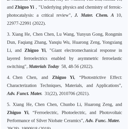
and
Zhiguo Yi
，"Underlying physics and chemistry of ferroic-
photocatalysis: a critical review",
J. Mater. Chem. A
10,
22977-22991 (2022).
3.
Xiang He, Chen Chen, Lu Wang, Yunyun Gong, Rongmin
Dun, Faqiang Zhang, Yanqiu Wu, Huarong Zeng, Yongxiang
Li, and
Zhiguo Yi
, "Giant electromechanical response in
layered ferroelectrics enabled by asymmetric ferroelastic
switching",
Materials Today
58, 48-56 (2022).
4
.
Chen Chen, and
Zhiguo Yi
, “Photostrictive Effect:
Characterization Techniques, Materials, and Applications”,
Adv. Funct. Mater.
31(22), 2010706 (2021).
5
.
Xiang He, Chen Chen, Chunbo Li, Huarong Zeng, and
Zhiguo Yi
, “Ferroelectric, Photoelectric, and Photovoltaic
Performance of Silver Niobate Ceramics”,
Adv. Func. Mater.
29(28), 1900918 (2019).