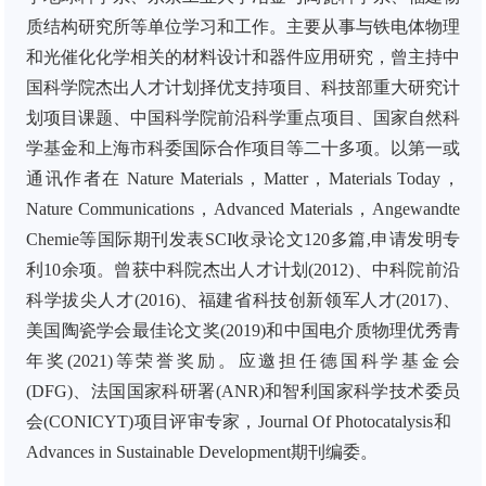
质结构研究所等单位学习和工作。主要从事与铁电体物理
和光催化化学相关的材料设计和器件应用研究，曾主持中
国科学院杰出人才计划择优支持项目、科技部重大研究计
划项目课题、中国科学院前沿科学重点项目、国家自然科
学基金和上海市科委国际合作项目等二十多项。以第一或
通讯作者在
Nature Materials
，
Matter
，
Materials Today
，
Nature Communications
，
Advanced Materials
，
Angewandte
Chemie
等国际期刊发表
SCI
收录论文
120
多篇
,
申请发明专
利
10
余项。
曾获中科院杰出人才计划
(2012)
、中科院前沿
科学拔尖人才
(2016)
、福建省科技创新领军人才
(2017)
、
美国陶瓷学会最佳论文奖
(2019)
和中国电介质物理优秀青
年奖
(2021)
等荣誉奖励。应邀担任德国科学基金会
(DFG)
、法国国家科研署
(ANR)
和智利国家科学技术委员
会
(CONICYT)
项目评审专家，
Journal Of Photocatalysis
和
Advances in Sustainable Development
期刊编委。