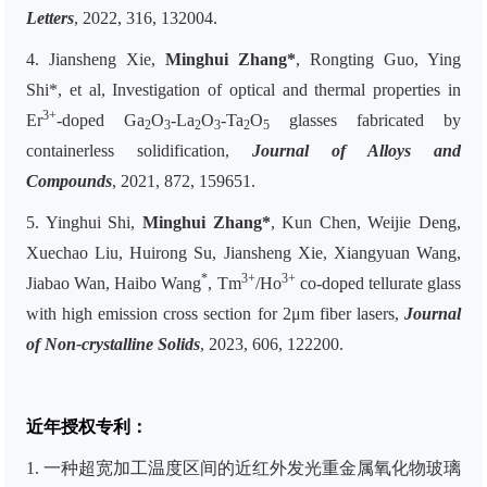
Letters
, 2022, 316, 132004.
4. Jiansheng Xie,
Minghui Zhang*
,
Rongting Guo, Ying
Shi*, et al, Investigation of optical and thermal properties in
3+
Er
-doped Ga
O
-La
O
-Ta
O
glasses fabricated by
2
3
2
3
2
5
containerless solidification,
Journal of Alloys and
Compounds
, 2021, 872, 159651.
5. Yinghui Shi,
Minghui Zhang*
, Kun Chen, Weijie Deng,
Xuechao Liu, Huirong Su, Jiansheng Xie, Xiangyuan Wang,
*
3+
3+
Jiabao Wan, Haibo Wang
, Tm
/Ho
co-doped tellurate glass
with high emission cross section for 2μm fiber lasers,
Journal
of Non-crystalline Solids
, 2023, 606, 122200.
近年授权专利：
1. 一种超宽加工温度区间的近红外发光重金属氧化物玻璃