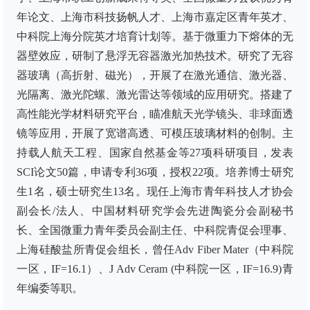
年论文、上海市科技扬帆人才、上海市嘉定区青年英才、
中科院上海分院英才培育计划等。基于微重力下熔体的无
器壁效应，研制了悬浮无容器激光加热技术。研究了无容
器玻璃（高折射、磁光），开展了在激光通信、激光器、
光隔离、激光陀螺、激光雷达等领域的应用研究。搭建了
高性能光学材料研究平台，瞄准航天光学镜头、非球面透
镜等应用，开展了宽谱高透、可模压玻璃材料的创制。主
持载人航天工程、国家自然基金等27项科研项目，发表
SCI论文50篇，申请专利36项，授权22项。培养博士研究
生1名，硕士研究生13名。现任上海市青年科技人才协会
副会长/法人、中国材料研究学会先进陶瓷分会副秘书
长、全国微重力青年委员会副主任、中科院青促会理事、
上海硅酸盐所青促会组长，曾任Adv Fiber Mater（中科院
一区，IF=16.1）、J Adv Ceram (中科院一区，IF=16.9)青
年编委等职。