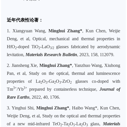
近年代表性论著：
1. Xiangyuan Wang,
Minghui Zhang*
, Kun Chen, Weijie
Deng, et al, Optical, mechanical and thermal properties in
HfO
-doped TiO
-LaO
glasses fabricated by aerodynamic
2
2
3/2
levitation,
Materials Research Bulletin
, 2023, 158, 112079.
2. Jiansheng Xie,
Minghui Zhang*
, Yanzhuo Wang, Xiuhong
Pan, et al, Study on the optical, thermal and
luminescence
properties of La
O
-Ga
O
-ZrO
glasses co-doped with
2
3
2
3
2
3+
3+
Tm
/Yb
prepared by containerless technique,
Journal of
Rare Earths
, 2022, 40, 1706.
3. Yinghui Shi,
Minghui Zhang
*
, Haibo Wang*, Kun Chen,
Weijie Deng, et al, Study on the optical and thermal properties
of a new mid-infrared TeO
-Ta
O
-La
O
glass,
Materials
2
2
5
2
3