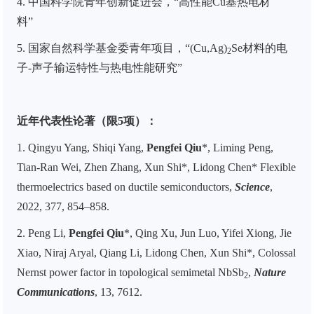
4.
中国科学院青年创新促进会，“高性能
Cu
基热电材
料”
5.
国家自然科学基金委青年项目，“
(Cu,Ag)
Se
材料的电
2
子
-
声子输运特性与热电性能研究”
近年代表性论著（限5项）：
1. Qingyu Yang, Shiqi Yang,
Pengfei Qiu
*, Liming Peng,
Tian-Ran Wei, Zhen Zhang, Xun Shi*, Lidong Chen* Flexible
thermoelectrics based on ductile semiconductors,
Science
,
2022, 377, 854–858.
2. Peng Li,
Pengfei Qiu
*, Qing Xu, Jun Luo, Yifei Xiong, Jie
Xiao, Niraj Aryal, Qiang Li, Lidong Chen, Xun Shi*, Colossal
Nernst power factor in topological semimetal NbSb
,
Nature
2
Communications
, 13, 7612.