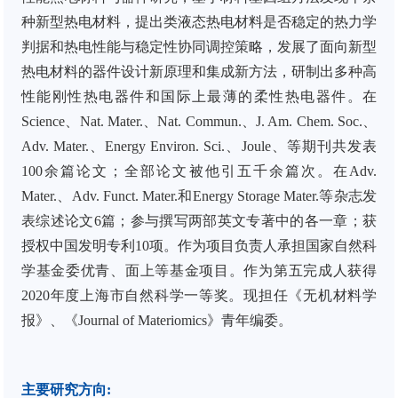
种新型热电材料，提出类液态热电材料是否稳定的热力学
判据和热电性能与稳定性协同调控策略，发展了面向新型
热电材料的器件设计新原理和集成新方法，研制出多种高
性能刚性热电器件和国际上最薄的柔性热电器件。在
Science
、
Nat. Mater.
、
Nat. Commun.
、
J. Am. Chem. Soc.
、
Adv. Mater.
、
Energy Environ. Sci.
、
Joule
、等期刊共发表
100
余篇论文；全部论文被他引五千余篇次。在
Adv.
Mater.
、
Adv. Funct. Mater.
和
Energy Storage Mater.
等杂志发
表综述论文
6
篇；参与撰写两部英文专著中的各一章；获
授权中国发明专利
10
项。作为项目负责人承担国家自然科
学基金委优青、面上等基金项目。作为第五完成人获得
2020
年度上海市自然科学一等奖。现担任《无机材料学
报》、《
Journal of Materiomics
》青年编委。
主要研究方向
: