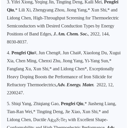
3. Yifei Xiong, Yeqing Jin, Tingting Deng, Kaili Mei,
Pengfei
Qiu
,* Lili Xi, Zhengyang Zhou, Jiong Yang,* Xun Shi,* and
Lidong Chen, High-Throughput Screening for Thermoelectric
Semiconductors with Desired Conduction Types by Energy
Positions of Band Edges,
J. Am. Chem. Soc.
, 2022, 144,
8030-8037.
4.
Pengfei Qiu
#, Jun Cheng#, Jun Chai#, Xiaolong Du, Xugui
Xia, Chen Ming, Chenxi Zhu, Jiong Yang, Yi-Yang Sun,*
Fangfang Xu, Xun Shi,* and Lidong Chen*, Exceptionally
Heavy Doping Boosts the Performance of Iron Silicide for
Refractory Thermoelectrics,
Adv. Energy. Mater.
2022, 12,
2200247.
5. Shiqi Yang, Zhiqiang Gao,
Pengfei Qiu
,* Jiasheng Liang,
Tian-Ran Wei,* Tingting Deng, Jie Xiao, Xun Shi,* and
Lidong Chen, Ductile Ag
S
Te
with Excellent Shape-
20
7
3
Conformability and High Thermoelectric Performance,
Adv.