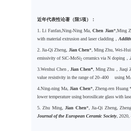
近年代表性论著（限5项）：
1. Li Fanfan
,
Ning-Ning Ma,
Chen Jian
*
,
Ming Z
with material extrusion and laser cladding
，
Additi
2. Jia-Qi Zheng,
Jian Chen
*
,
Ming Zhu, Wei-Hui C
emissivity of SiC-MoSi
ceramics via N doping
，
2
3.Wenhui Chen ,
Jian Chen*
, Ming Zhu
，
Jiaqi
value resistivity in the range of 20–400 using 
4.Ning-ning Ma,
Jian Chen
*, Zheng-ren Huang *
lower temperature using borosilicate glass with lase
5.
Zhu Ming,
Jian Chen
*, Jia-Qi Zheng
,
Zheng
Journal of the European Ceramic Society
, 2020,