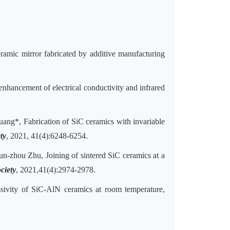
ic mirror fabricated by additive manufacturing
ncement of electrical conductivity and infrared
ang*, Fabrication of SiC ceramics with invariable
ty
, 2021, 41(4):6248-6254.
-zhou Zhu, Joining of sintered SiC ceramics at a
ciety
, 2021,41(4):2974-2978.
ssivity of SiC-AlN ceramics at room temperature,