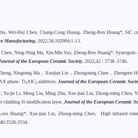
hu, Wei-Hui Chen, Chang-Cong Huang, Zheng-Ren Huang*, SiC ceram
ve Manufacturing
, 2022,58,102994:1-13.
hen, Ning-Ning Ma, Xiu-Min Yao, Zheng-Ren Huang*. Synergetic enha
Journal of the European Ceramic Society
, 2022,42 : 3738–3746.
 Zheng, Ningning Ma
，
Xuejian Liu
，
Zhongming Chen
，
Zhengren Hu
MAX phase- Ti
AlC
additives,
Journal of the European Ceramic Socie
3
2
, Ya-jie Li, Meng Liu, Ming Zhu, Xue-jian Liu, Zhong-ming Chen, Yun
r cladding Si modification layer,
Journal of the European Ceramic So
-ren Huang*, Xue-jian Liu, Zhong-ming Chen,
High infrared emi
 40:3528-3534.