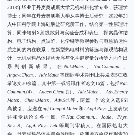
2018
年毕业于丹麦奥胡斯大学无机材料化学专业，获理学
博士；同年在丹麦奥胡斯大学从事博士后研究；
2022
年加
入中国科学院上海硅酸盐研究所工作。结合第一性原理计
算、同步辐射
X
射线散射与实验合成和表征，探索晶体结
构、电子结构、点缺陷、化学键等微观参数与电热输运性
质之间的内在联系，在新型热电材料的筛选与微观结构设
计、无机材料晶体结构无序与化学键定量分析等方向作出
系列创新成果。在
Nat.Mater.
、
Nat.Commun.
、
Angew.Chem.
、
Adv.Mater.
等国际学术期刊上共发表
SCI
收
录论文
30
余
篇，其中第一或通讯作者论文
1
6
篇，包括
Nat.
Commun.
(4)
、
Angew.Chem.
(2)
、
Adv.Mater.
、
Adv.Energy
Mater.
、
Chem.Mater.
、
Adv.Sci.
等，两篇一作论文入选
ESI
高被引。应邀在
npj Comput.Mater.
和
J.Appl.Phys.
上发表综
述和专题论文各一篇。任
Nat. Commun.
、
Joule
、
Phys.
Rev. B
、
Appl. Phys. Lett.
等期刊审稿人。在国际热电大
会、丹麦材料晶体学年会等国际、欧洲地方会议作报告
20