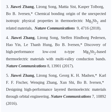
3.
Jiawei Zhang
, Lirong Song, Mattia Sist, Kasper Tolborg,
Bo B. Iversen,* Chemical bonding origin of the unexpected
isotropic physical properties in thermoelectric Mg
Sb
and
3
2
related materials,
Nature Communications
9
, 4716 (2018).
4.
Jiawei Zhang
, Lirong Song, Steffen Hindborg Pedersen,
Hao Yin, Le Thanh Hung, Bo B. Iversen,* Discovery of
high-performance low-cost n-type Mg
Sb
-based
3
2
thermoelectric materials with multi-valley conduction bands.
Nature Communications
8
, 13901 (2017).
5.
Jiawei Zhang
, Lirong Song, Georg K. H. Madsen,* Karl
F. F. Fischer, Wenqing Zhang, Xun Shi, Bo B. Iversen,*
Designing high-performance layered thermoelectric materials
through orbital engineering.
Nature Communications
7
, 10892
(2016).