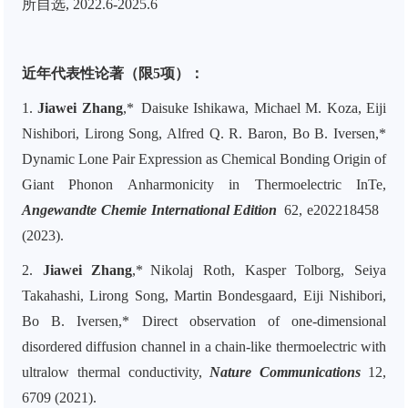
所自选, 2022.6-2025.6
近年代表性论著（限5项）：
1.
Jiawei Zhang
,* Daisuke Ishikawa, Michael M. Koza, Eiji
Nishibori, Lirong Song, Alfred Q. R. Baron, Bo B. Iversen,*
Dynamic Lone Pair Expression as Chemical Bonding Origin of
Giant Phonon Anharmonicity in Thermoelectric InTe,
Angewandte Chemie International Edition
62
, e202218458
(2023).
2.
Jiawei Zhang
,* Nikolaj Roth, Kasper Tolborg, Seiya
Takahashi, Lirong Song, Martin Bondesgaard, Eiji Nishibori,
Bo B. Iversen,* Direct observation of one-dimensional
disordered diffusion channel in a chain-like thermoelectric with
ultralow thermal conductivity,
Nature Communications
12
,
6709 (2021).