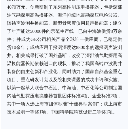
4070万元。创新研制了系列高性能压电换能器，包括深部
油气勘探用高温换能器、海洋拖缆地震勘探压电检波器、
随钻声波测井换能器、新型骨密度仪用超声换能器；建立
了年产能达50000件的示范生产线，已向中海油供货8万余
件；并成为GE公司相关产品全球唯一供应商，已稳定供
货10余年；成功应用于探测深度达8800米的远探测声波测
井。相关成果打破了国外垄断，改变了深部油气勘探用高
温换能器长期依赖进口的现状，推动了我国高端声波测井
装备的自主创新和产业化，同时助力了国家自然基金重点
项目、重点研发计划以及院相关课题的成功申请和实施。
以第一起草人联合中石油、中海油、中石化等公司制定国
内油气勘探压电换能器首批团体标准4项、企业标准2项，
其中一项入选上海市团体标准“十佳典型案例”；获上海市
技术发明一等奖1项、中国科学院科技促进二等奖1项。