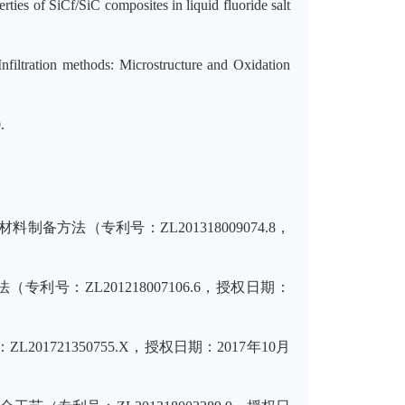
rties of SiCf/SiC composites in liquid fluoride salt
ltration methods: Microstructure and Oxidation
.
法（专利号：ZL201318009074.8，
：ZL201218007106.6，授权日期：
21350755.X，授权日期：2017年10月