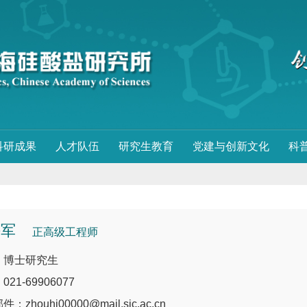
科研成果
人才队伍
研究生教育
党建与创新文化
科
海军
正高级工程师
：博士研究生
21-69906077
：zhouhj00000@mail.sic.ac.cn