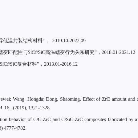
装结构材料”， 2019.10-2022.09
性与SiCf/SiC高温蠕变行为关系研究”，2018.01-2021.12
iC复合材料”，2013.01-2016.12
Dewei; Wang, Hongda; Dong, Shaoming, Effect of ZrC amount and dis
l
16, (2019), 1321-1328.
ation behavior of C/C-ZrC and C/SiC-ZrC composites fabricated by a 
8) 4777-4782.