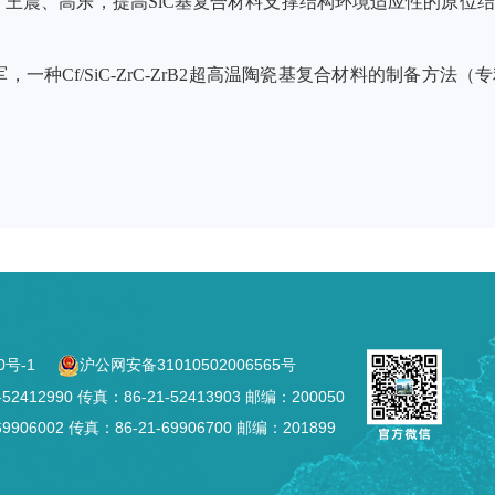
震、高乐，提高SiC基复合材料支撑结构环境适应性的原位结合工艺（
Cf/SiC-ZrC-ZrB2超高温陶瓷基复合材料的制备方法（专利号：Z
0号-1
沪公网安备31010502006565号
2990 传真：86-21-52413903 邮编：200050
002 传真：86-21-69906700 邮编：201899