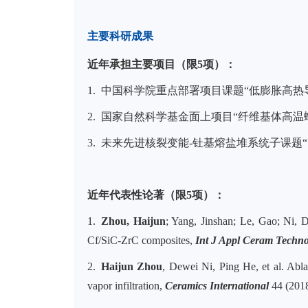
主要科研成果
近年承担主要项目（限5项）：
1. 中国科学院重点部署项目课题“低膨胀高热导低温封
2. 国家自然科学基金面上项目“纤维基体高温蠕变匹配
3. 未来先进核裂变能-钍基熔盐堆系统子课题“SiCf/S
近年代表性论著
（限
5
项）
：
1.
Zhou, Haijun
; Yang, Jinshan; Le, Gao; Ni, 
Cf/SiC-ZrC composites,
Int J Appl Ceram Techno
2.
Haijun Zhou
, Dewei Ni, Ping He, et al. Abl
vapor infiltration,
Ceramics International
44 (201