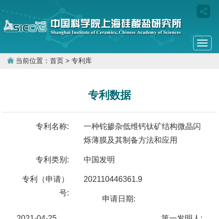
Togg
navi
当前位置：
首页
> 专利库
专利数据
专利名称:
一种铊掺杂低维钙钛矿结构微晶闪
烁薄膜及其制备方法和应用
专利类别:
中国发明
专利（申请）
202110446361.9
号:
申请日期:
2021-04-25
第一发明人: