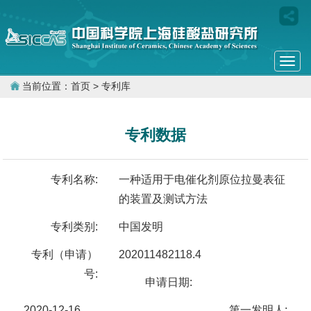
Togg
navi
当前位置：
首页
> 专利库
专利数据
专利名称:
一种适用于电催化剂原位拉曼表征
的装置及测试方法
专利类别:
中国发明
专利（申请）
202011482118.4
号:
申请日期:
2020-12-16
第一发明人: