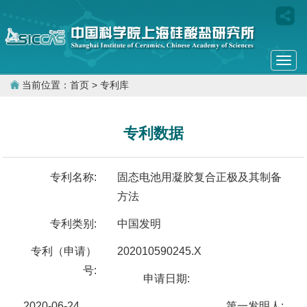
Togg
navi
当前位置：
首页
> 专利库
专利数据
专利名称:
固态电池用凝胶复合正极及其制备
方法
专利类别:
中国发明
专利（申请）
202010590245.X
号:
申请日期:
2020-06-24
第一发明人: