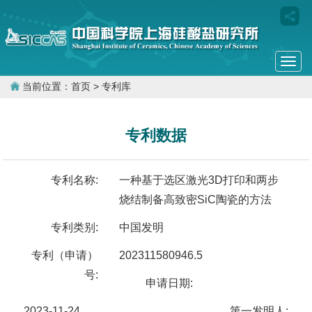
Togg
navi
当前位置：
首页
> 专利库
专利数据
专利名称:
一种基于选区激光3D打印和两步
烧结制备高致密SiC陶瓷的方法
专利类别:
中国发明
专利（申请）
202311580946.5
号:
申请日期:
2023-11-24
第一发明人: