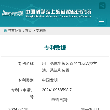
Togg
navi
当前位置：
首页
> 专利库
专利数据
专利名称:
用于晶体生长装置的自动温控方
法、系统和装置
专利类别:
中国发明
专利（申请）
202410968598.7
号:
申请日期:
2024-07-19
第一发明人: