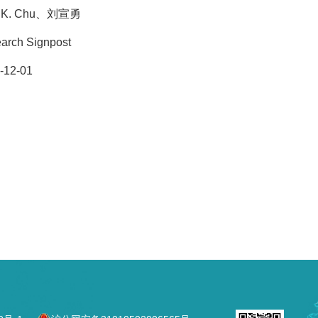
l K. Chu、刘宣勇
arch Signpost
-12-01