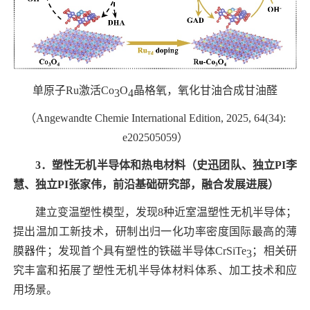
单原子
Ru
激活
Co
O
晶格氧，氧化甘油合成甘油醛
3
4
（
Angewandte Chemie International Edition, 2025, 64(34):
e202505059
）
3
．塑性无机半导体和热电材料（史迅团队、独立
PI
李
慧、独立
PI
张家伟
，前沿基础研究部，融
合发展进展）
建立变温塑性模型，发现
8
种近室温塑性无机半导体；
提出温加工新技术，研制出归一化功率密度国际最高的薄
膜器件；发现首个具有塑性的铁磁半导体
CrSiTe
；相关研
3
究丰富和拓展了塑性无机半导体材料体系、加工技术和应
用场景。