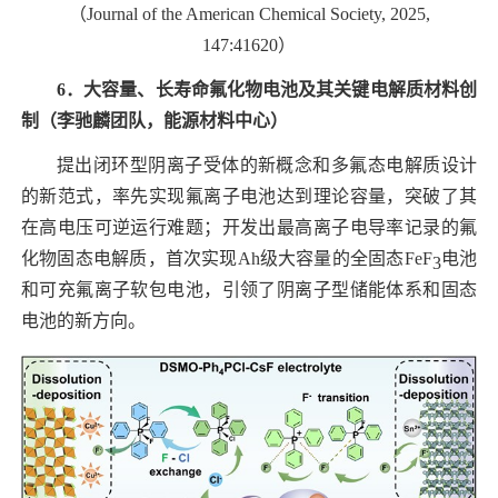
（
Journal of the American Chemical Society, 2025,
147:41620
）
6
．大容量、长寿命氟化物电池及其关键电解质材料创
制（李驰麟团
队，能源材料中心）
提出闭环型阴离子受体的新概念和多氟态电解质设计
的新范式，率先实现氟离子电池达到理论容量，突破了其
在高电压可逆运行难题；开发出最高离子电导率记录的氟
化物固态电解质，首次实现
Ah
级大容量的全固态
FeF
电池
3
和可充氟离子软包电池，引领了阴离子型储能体系和固态
电池的新方向
。