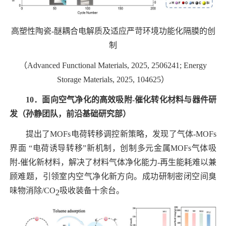
高塑性陶瓷
-
醚耦合电解质及适应严苛环境功能化隔膜的创
制
（
Advanced Functional Materials, 2025, 2506241; Energy
Storage Materials, 2025, 104625
）
10
．面向空气净化的高效吸附
-
催化转化材料与器件研
发（孙静团
队，前沿基础研究部）
提出了
MOFs
电荷转移调控新策略，发现了气体
-MOFs
界面 “电荷诱导转移”新机制，创制多元金属
MOFs
气体吸
附
-
催化新材料，解决了材料气体净化能力
-
再生能耗难以兼
顾难题，引领室内空气净化新方向。成功研制密闭空间臭
味物消除
/CO
吸收装备十余台。
2