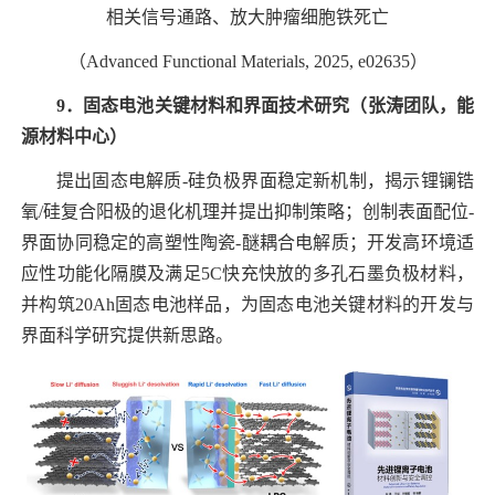
相关信号通路、放大肿瘤细胞铁死亡
（
Advanced Functional Materials, 2025, e02635
）
9
．固态电池关键材料和界面技术研究（张涛
团队，能
源材料中心）
提出固态电解质
-
硅负极界面稳定新机制，揭示锂镧锆
氧
/
硅复合阳极的退化机理并提出抑制策略；创制表面配位
-
界面协同稳定的高塑性陶瓷
-
醚耦合电解质；开发高环境适
应性功能化隔膜及满足
5C
快充快放的多孔石墨负极材料，
并构筑
20Ah
固态电池样品，为固态电池关键材料的开发与
界面科学研究提供新思路。