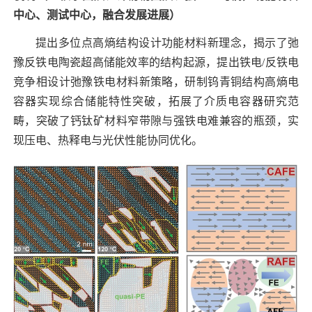
中心、测试中心，融合发
展进展）
提出多位点高熵结构设计功能材料新理念，揭示了弛
豫反铁电陶瓷超高储能效率的结构起源，提出铁电
/
反铁电
竞争相设计弛豫铁电材料新策略，研制钨青铜结构高熵电
容器实现综合储能特性突破，拓展了介质电容器研究范
畴，突破了钙钛矿材料窄带隙与强铁电难兼容的瓶颈，实
现压电、热释电与光伏性能协同优化。