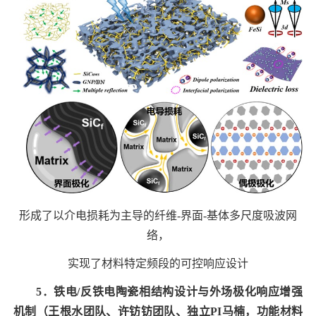
形成了以介电损耗为主导的纤维
-
界面
-
基体多尺度吸波网
络，
实现了材料特定频段的可控响应设计
5
．
铁电
/
反铁电陶瓷相结构设计与外场极化响应增强
机制
（王根水团队、许钫钫团队、独立
PI
马楠
，功能材料