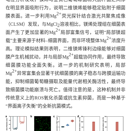
在明显界面吸附行为，说明二维镁烯能够稳定贴附于细菌
2+
膜表面。进一步利用
Mg
荧光探针结合激光共聚焦成像
（
CLSM
）发现，与
MgCl
溶液相比，镁烯处理组在细菌表
2
2+
面产生了更加显著的
Mg
局部富集信号，证明“局部镁超
2+
载”主要来源于材料–细菌界面，而非环境整体
Mg
浓度升
高。理论模拟结果则表明，二维镁烯锋利边缘能够对细菌
2+
膜产生机械扰动，并与局部
Mg
超载协同作用，最终导致
细菌膜功能全面失衡。进一步的机制研究表明，局部
2+
Mg
异常富集会显著干扰细菌膜的离子稳态与跨膜运输功
能，抑制细菌葡萄糖摄取及能量代谢相关酶活性，最终导
致细菌膜功能崩溃与死亡。值得注意的是，这种机制并非
传统意义上的
ROS
氧化杀菌或抗生素抑菌，而是一种基于
“界面离子失衡”的全新抗菌模式。