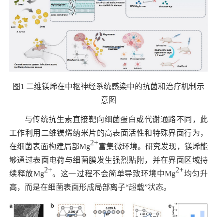
图
1
二维镁烯在中枢神经系统感染中的抗菌和治疗机制示
意图
与传统抗生素直接靶向细菌蛋白或代谢通路不同，此
工作利用二维镁烯纳米片的高表面活性和特殊界面行为，
2+
在细菌表面构建局部
Mg
富集微环境。研究发现，镁烯能
够通过表面电荷与细菌膜发生强烈贴附，并在界面区域持
2+
2+
续释放
Mg
。这一过程不会简单导致环境中
Mg
均匀升
高，而是在细菌表面形成局部离子“超载”状态。