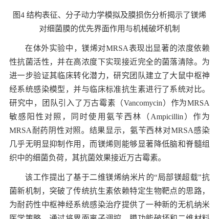
图
4
结构表征、分子动力学模拟及膜损伤分析揭示了镁烯
对细菌膜的优先界面作用与机械破坏机制
在体外实验中，镁烯对
MRSA
表现出显著的浓度依赖
性抗菌活性，并在高浓度下实现接近完全的菌落清除。为
进一步验证其临床转化潜力，研究团队建立了大鼠中枢神
经系统感染模型，并与临床标准抗生素进行了系统对比。
研究中，团队引入了万古霉素（
Vancomycin
）作为
MRSA
敏感阳性对照，同时使用氨苄西林（
Ampicillin
）作为
MRSA
耐药阴性对照。结果显示，氨苄西林对
MRSA
感染
几乎无明显抑制作用，而镁烯则能够显著降低脑和脊髓组
织中的细菌负荷，其抗菌效果接近万古霉素。
该工作提出了基于二维镁烯纳米片的“局部镁超载”抗
菌新机制，突破了传统抗生素依赖特定生物靶点的思路，
为耐药性中枢神经系统感染治疗提供了一种新的无机纳米
医学策略。通过将界面离子调控、膜功能破坏和二维材料