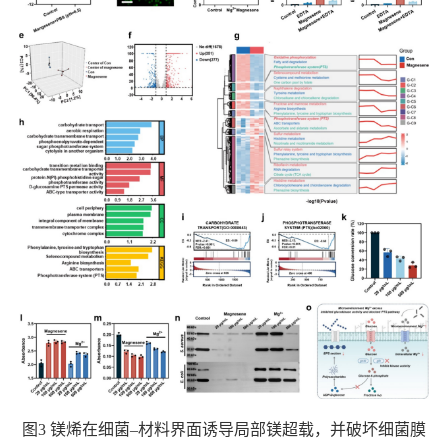
图
3
镁烯在细菌–材料界面诱导局部镁超载，并破坏细菌膜