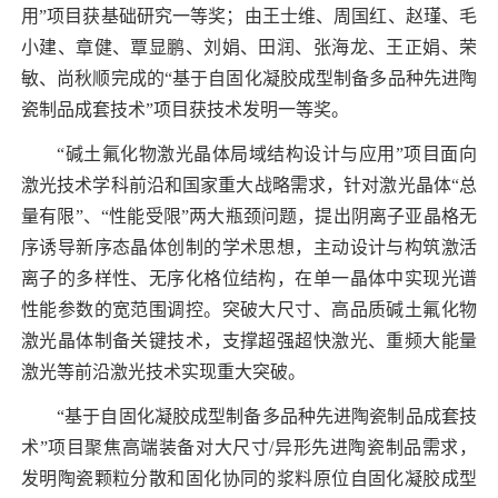
用”项目获基础研究一等奖；由王士维、周国红、赵瑾、毛
小建、章健、覃显鹏、刘娟、田润、张海龙、王正娟、荣
敏、尚秋顺完成的“基于自固化凝胶成型制备多品种先进陶
瓷制品成套技术”项目获技术发明一等奖。
“
碱土氟化物激光晶体局域结构设计与应用”项目面向
激光技术学科前沿和国家重大战略需求，针对激光晶体“总
量有限”、“性能受限”两大瓶颈问题，提出阴离子亚晶格无
序诱导新序态晶体创制的学术思想，主动设计与构筑激活
离子的多样性、无序化格位结构，在单一晶体中实现光谱
性能参数的宽范围调控。突破大尺寸、高品质碱土氟化物
激光晶体制备关键技术，支撑超强超快激光、重频大能量
激光等前沿激光技术实现重大突破。
“
基于自固化凝胶成型制备多品种先进陶瓷制品成套技
术”项目聚焦高端装备对大尺寸
/
异形先进陶瓷制品需求，
发明陶瓷颗粒分散和固化协同的浆料原位自固化凝胶成型