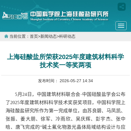
Togg
navi
当前位置：
首页
>
新闻动态
>
科研动态
上海硅酸盐所荣获2025年度建筑材料科学
技术奖一等奖两项
发布时间： 2026-05-27 14:34
5
月
24
日，中国建筑材料联合会
·
中国硅酸盐学会公布
了
2025
年度建筑材料科学技术奖获奖项目，中国科学院上
海硅酸盐研究所作为第一完成单位，由苏良碧、马凤凯、
张振、姜大朋、徐军、冷雨欣、吴庆辉、彭宇杰、张中
晗、唐飞完成的“碱土氟化物激光晶体局域结构设计与应