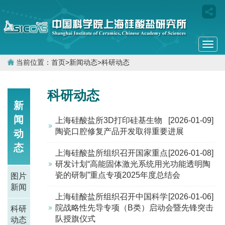
Togg
navi
当前位置：
首页
>
新闻动态
>
科研动态
科研动态
新
闻
上海硅酸盐所3D打印硅基生物
[2026-01-09]
陶瓷口腔修复产品开发取得重要进展
动
态
上海硅酸盐所组织召开国家重点
[2026-01-08]
研发计划“高能固体激光系统用光功能透明陶
瓷的研制”重点专项2025年度总结会
图片
新闻
上海硅酸盐所组织召开中国科学
[2026-01-06]
院战略性先导专项（B类）启动会暨先锋突击
科研
队授旗仪式
动态