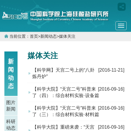
Togg
navi
当前位置：
首页
>
新闻动态
>
媒体关注
媒体关注
新
闻
【科学网】天宫二号上的“八卦
[2016-11-21]
炼丹炉”
动
态
【科学大院】“天宫二号”科普来
[2016-09-16]
了（四）：综合材料实验·设备篇
图片
【科学大院】“天宫二号”科普来
[2016-09-16]
新闻
了（三）：综合材料实验·材料篇
科研
【科学大院】重磅来袭：“天宫
[2016-09-16]
动态