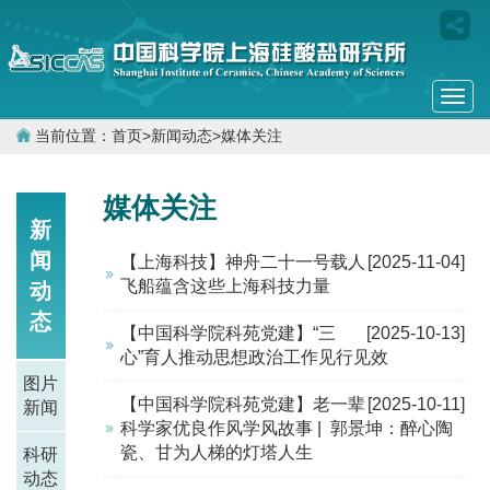
Togg
navi
当前位置：
首页
>
新闻动态
>
媒体关注
媒体关注
新
闻
【上海科技】神舟二十一号载人
[2025-11-04]
飞船蕴含这些上海科技力量
动
态
【中国科学院科苑党建】“三
[2025-10-13]
心”育人推动思想政治工作见行见效
图片
【中国科学院科苑党建】老一辈
[2025-10-11]
新闻
科学家优良作风学风故事 | 郭景坤：醉心陶
瓷、甘为人梯的灯塔人生
科研
动态