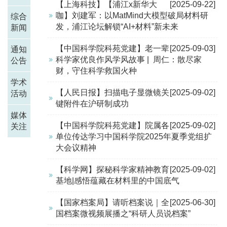
【上海科技】【浦江x新华大
[2025-09-22]
咖】刘建军：以MatMind大模型破局材料研
综合
发，浦江论坛解锁“AI+材料”新未来
新闻
【中国科学院科苑党建】老一辈
[2025-09-03]
通知
科学家优良作风学风故事 | 周仁：散尽家
公告
财，守住科学救国火种
学术
【人民日报】扫描电子显微镜关
[2025-09-02]
活动
键附件在沪研制成功
媒体
【中国科学院科苑党建】院属各
[2025-09-02]
关注
单位传达学习中国科学院2025年夏季党组扩
大会议精神
【科学网】探秘科学家精神教育
[2025-09-02]
基地|感悟蕴藏在材料里的中国底气
【国家档案局】请听档案说｜全
[2025-06-30]
国档案微视频展播之“科研人员说档案”