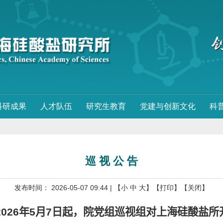
科研成果
人才队伍
研究生教育
党建与创新文化
科
巡 视 公 告
发布时间： 2026-05-07 09:44
| 【
小
中
大
】
【打印】
【关闭】
2026
年
5
月
7
日
起，院党组巡视组对上海硅酸盐所