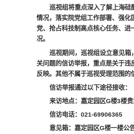
巡视组将
重点深入了解上海硅
情况，落实院党组工作部署、强化
党、抢占科技制高点核心任务、进
况。
巡视期间，巡视组设立意见箱
关问题的信访举报，重点是关于违
反映。其他不属于巡视受理范围的
信访举报通过以下途径接收：
来访地点：嘉定园区
G
楼
3
楼贵
信访电话：
021-69906365
意见箱：嘉定园区
G
楼一楼公