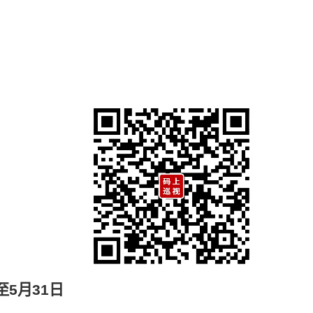
至
5
月
31
日