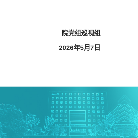
院党组巡视组
2026
年
5
月
7
日