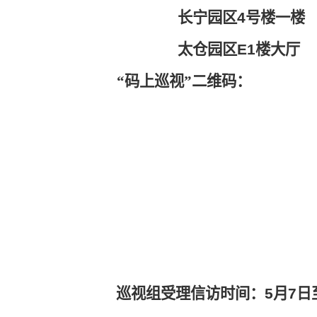
长宁园区
4
号楼一楼
太仓园区
E1
楼大厅
“
码上巡视
”二维码：
巡视组受理信访时间：
5
月
7
日