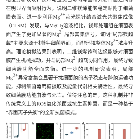
在明显界面吸附行为，说明二维镁烯能够稳定贴附于细菌
2+
膜表面。进一步利用
Mg
荧光探针结合激光共聚焦成像
（
CLSM
）发现，与
MgCl
溶液相比，镁烯处理组在细菌表
2
2+
面产生了更加显著的
Mg
局部富集信号，证明“局部镁超
2+
载”主要来源于材料–细菌界面，而非环境整体
Mg
浓度升
高。理论模拟结果则表明，二维镁烯锋利边缘能够对细菌
2+
膜产生机械扰动，并与局部
Mg
超载协同作用，最终导致
细菌膜功能全面失衡。进一步的机制研究表明，局部
2+
Mg
异常富集会显著干扰细菌膜的离子稳态与跨膜运输功
能，抑制细菌葡萄糖摄取及能量代谢相关酶活性，最终导
致细菌膜功能崩溃与死亡。值得注意的是，这种机制并非
传统意义上的
ROS
氧化杀菌或抗生素抑菌，而是一种基于
“界面离子失衡”的全新抗菌模式。