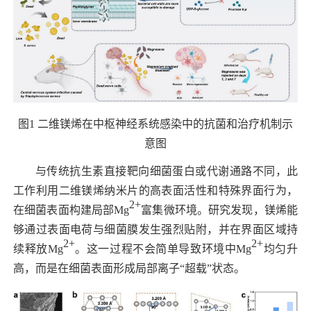
图
1
二维镁烯在中枢神经系统感染中的抗菌和治疗机制示
意图
与传统抗生素直接靶向细菌蛋白或代谢通路不同，此
工作利用二维镁烯纳米片的高表面活性和特殊界面行为，
2+
在细菌表面构建局部
Mg
富集微环境。研究发现，镁烯能
够通过表面电荷与细菌膜发生强烈贴附，并在界面区域持
2+
2+
续释放
Mg
。这一过程不会简单导致环境中
Mg
均匀升
高，而是在细菌表面形成局部离子“超载”状态。