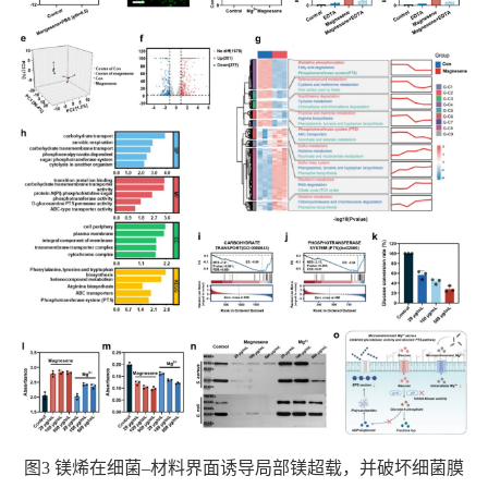
图
3
镁烯在细菌–材料界面诱导局部镁超载，并破坏细菌膜