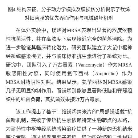
图
4
结构表征、分子动力学模拟及膜损伤分析揭示了镁烯
对细菌膜的优先界面作用与机械破坏机制
在体外实验中，镁烯对
MRSA
表现出显著的浓度依赖
性抗菌活性，并在高浓度下实现接近完全的菌落清除。为
进一步验证其临床转化潜力，研究团队建立了大鼠中枢神
经系统感染模型，并与临床标准抗生素进行了系统对比。
研究中，团队引入了万古霉素（
Vancomycin
）作为
MRSA
敏感阳性对照，同时使用氨苄西林（
Ampicillin
）作为
MRSA
耐药阴性对照。结果显示，氨苄西林对
MRSA
感染
几乎无明显抑制作用，而镁烯则能够显著降低脑和脊髓组
织中的细菌负荷，其抗菌效果接近万古霉素。
该工作提出了基于二维镁烯纳米片的“局部镁超载”抗
菌新机制，突破了传统抗生素依赖特定生物靶点的思路，
为耐药性中枢神经系统感染治疗提供了一种新的无机纳米
医学策略。通过将界面离子调控、膜功能破坏和二维材料