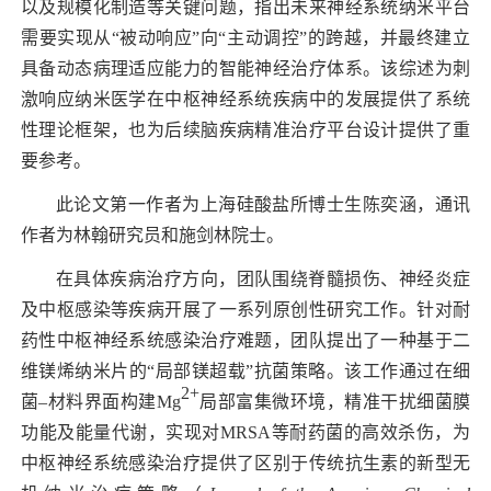
以及规模化制造等关键问题，指出未来神经系统纳米平台
需要实现从“被动响应”向“主动调控”的跨越，并最终建立
具备动态病理适应能力的智能神经治疗体系。该综述为刺
激响应纳米医学在中枢神经系统疾病中的发展提供了系统
性理论框架，也为后续脑疾病精准治疗平台设计提供了重
要参考。
此论文第一作者为上海硅酸盐所博士生陈奕涵，通讯
作者为林翰研究员和施剑林院士。
在具体疾病治疗方向，团队围绕脊髓损伤、神经炎症
及中枢感染等疾病开展了一系列原创性研究工作。针对耐
药性中枢神经系统感染治疗难题，团队提出了一种基于二
维镁烯纳米片的“局部镁超载”抗菌策略。该工作通过在细
2+
菌–材料界面构建
Mg
局部富集微环境，精准干扰细菌膜
功能及能量代谢，实现对
MRSA
等耐药菌的高效杀伤，为
中枢神经系统感染治疗提供了区别于传统抗生素的新型无