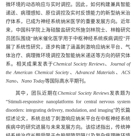
微环境的动态响应与实时调控。因此，如何构建兼具智能
递送、病理感知、原位调控及实时反馈能力的新型纳米治
疗体系，已成为神经系统纳米医学的重要发展方向。近年
来，中国科学院上海硅酸盐研究所施剑林院士、林翰研究
员团队围绕“纳米催化医学用于中枢神经系统疾病调控”开
展了系统性研究，逐步构建了涵盖刺激响应纳米平台、气
体治疗、病理微环境调控及智能纳米递送等方向的研究体
系。相关成果发表于
Chemical Society Reviews
、
Journal of
the American Chemical Society
、
Advanced Materials
、
ACS
Nano
、
Nano Today
等国际高水平期刊。
其中，团队近期在
Chemical Society Reviews
发表题为
“
Stimuli-responsive nanoplatforms for central nervous system
disorders: integrating delivery, modulation, and imaging”
的长篇
综述论文，系统总结了刺激响应纳米平台在中枢神经系统
疾病中的研究进展与未来发展方向。该综述指出，传统神
经系统治疗长期受限于血脑屏障阻隔以及复杂病理微环境