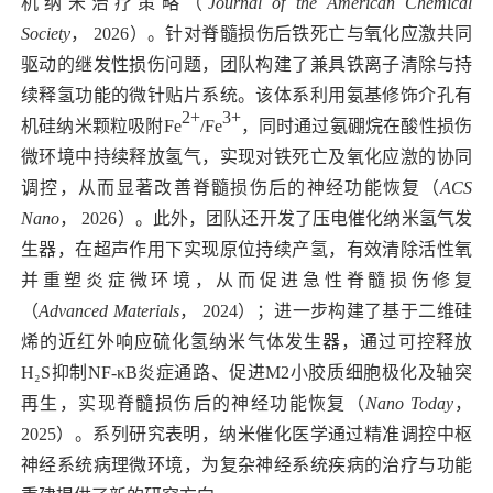
机纳米治疗策略（
Journal of the American Chemical
Society
，
2026
）。针对脊髓损伤后铁死亡与氧化应激共同
驱动的继发性损伤问题，团队构建了兼具铁离子清除与持
续释氢功能的微针贴片系统。该体系利用氨基修饰介孔有
2+
3+
机硅纳米颗粒吸附
Fe
/Fe
，同时通过氨硼烷在酸性损伤
微环境中持续释放氢气，实现对铁死亡及氧化应激的协同
调控，从而显著改善脊髓损伤后的神经功能恢复（
ACS
Nano
，
2026
）。此外，团队还开发了压电催化纳米氢气发
生器，在超声作用下实现原位持续产氢，有效清除活性氧
并重塑炎症微环境，从而促进急性脊髓损伤修复
（
Advanced Materials
，
2024
）；进一步构建了基于二维硅
烯的近红外响应硫化氢纳米气体发生器，通过可控释放
H₂S
抑制
NF-κB
炎症通路、促进
M2
小胶质细胞极化及轴突
再生，实现脊髓损伤后的神经功能恢复（
Nano Today
，
2025
）。系列研究表明，纳米催化医学通过精准调控中枢
神经系统病理微环境，为复杂神经系统疾病的治疗与功能