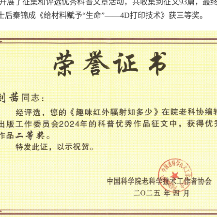
开展了征集和评选优秀科普文章活动，共收集到征文
93
篇，最
后秦锦成《给材料赋予“生命”——
4D
打印技术》获三等奖。