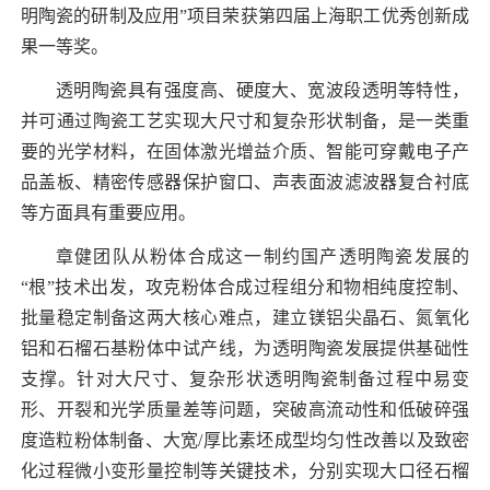
明陶瓷的研制及应用”项目荣获第四届上海职工优秀创新成
果一等奖。
透明陶瓷具有强度高、硬度大、宽波段透明等特性，
并可通过陶瓷工艺实现大尺寸和复杂形状制备，是一类重
要的光学材料，在固体激光增益介质、智能可穿戴电子产
品盖板、精密传感器保护窗口、声表面波滤波器复合衬底
等方面具有重要应用。
章健团队从粉体合成这一制约国产透明陶瓷发展的
“根”技术出发，攻克粉体合成过程组分和物相纯度控制、
批量稳定制备这两大核心难点，建立镁铝尖晶石、氮氧化
铝和石榴石基粉体中试产线，为透明陶瓷发展提供基础性
支撑。针对大尺寸、复杂形状透明陶瓷制备过程中易变
形、开裂和光学质量差等问题，突破高流动性和低破碎强
度造粒粉体制备、大宽
/
厚比素坯成型均匀性改善以及致密
化过程微小变形量控制等关键技术，分别实现大口径石榴