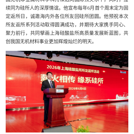
续同为硅所人的深厚情谊。他宣布每年
6
月首个周末定为固
定返所日，诚邀海内外各位所友回硅所团圆。他预祝本次
所友返所系列活动取得圆满成功，并期待大家携手同心、
聚力前行，共同擘画上海硅酸盐所高质量发展新蓝图，共
创我国无机材料事业更加辉煌灿烂的明天。