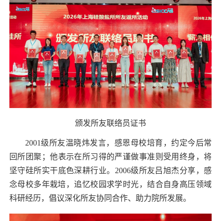
颁发所友联络员证书
2001
级所友温晓炜发言，感恩母校培育，约定今后常
回所团聚；他表示在所习得的严谨做事准则受用终身，将
坚守硅所实干底色深耕行业。
2006
级所友吕旭杰分享，感
念母校多年栽培，追忆校园求学时光，结合自身高压领域
科研经历，倡议深化所友协同合作、助力院所发展。