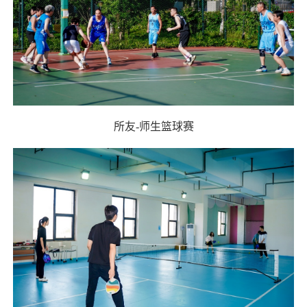
所友
-
师生篮球赛