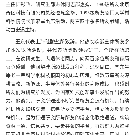
主任陆彩飞、研究生部退休同志邵惠娟、
1989
级所友北京
奇亿科技有限公司总经理陈金华、
1995
级所友厦门大学材
料学院院长解荣军出席活动，两百四十余名所友参加，活
动由史迅主持。
王东代表上海硅酸盐所致辞。他热忱欢迎全体所友参
加本次返所活动，并代表所党政领导班子、全所在所职
工、在读研究生、离退休老同志，向两百余位所友和家属
衷心感谢。他回望硅所
98
载发展征程，追忆周仁、严东生
等老一辈科学家科技报国的初心与历程，细数历届所友深
耕高校、新能源、半导体等各行各业的亮眼成绩，也感谢
所友们为研究所发展、为国家科技创新事业发展作出的努
力。他谈到，研究所通过不断完善所友会运行机制，持续
推进所友联络交流、搭建所友交流平台、建立所友反哺桑
梓机制，是为打通研究所与所友的常态化联络通道，构筑
资源互通、信息共享、要素共聚的平台，群策群力助推我
国无机非金属材料学科持续迈向国际顶尖水平，同时，接