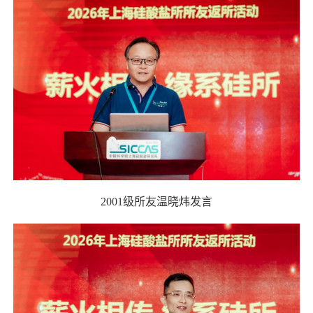
2001
级所友温晓炜发言